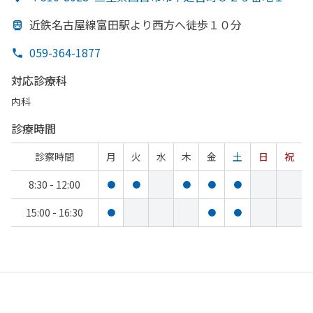
近鉄名古屋線富田駅より
西方
へ
徒歩１０分
059-364-1877
対応診療科
内科
診療時間
診察時間
月
火
水
木
金
土
日
祝
8:30 - 12:00
●
●
●
●
●
15:00 - 16:30
●
●
●