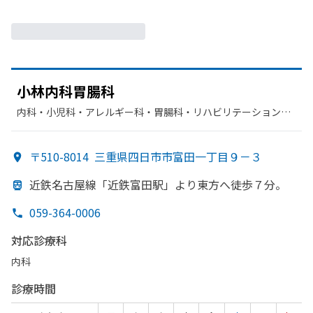
小林内科胃腸科
内科・​小児科・​アレルギー科・​胃腸科・​リハビリテーション・​
放射線科
〒510-8014
三重県四日市市富田一丁目９－３
近鉄名古屋線
「近鉄富田駅」より
東方
へ
徒歩７分。
059-364-0006
対応診療科
内科
診療時間