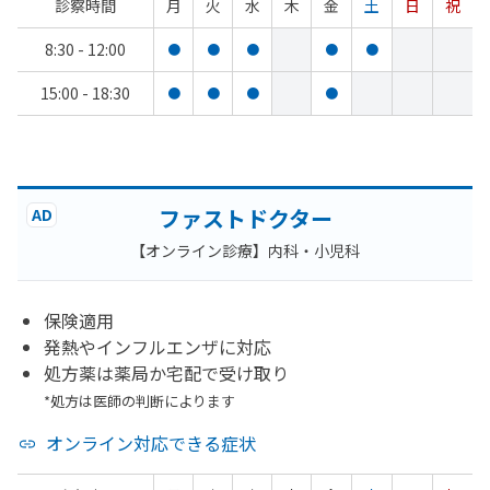
診察時間
月
火
水
木
金
土
日
祝
8:30 - 12:00
●
●
●
●
●
15:00 - 18:30
●
●
●
●
ファストドクター
AD
【オンライン診療】内科・小児科
保険適用
発熱やインフルエンザに対応
処方薬は薬局か宅配で受け取り
*処方は医師の判断によります
オンライン対応できる症状