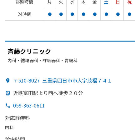
診察時間
月
火
水
木
金
土
日
祝
24時間
●
●
●
●
●
●
●
●
斉藤クリニック
内科・​循環器科・​呼吸器科・​胃腸科
〒510-8027
三重県四日市市大字茂福７４１
近鉄富田駅より
西へ
徒歩２０分
059-363-0611
対応診療科
内科
診療時間