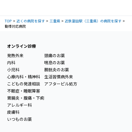
TOP
近くの病院を探す
三重県
近鉄富田駅（三重県）の病院を探す
動悸対応病院
オンライン診療
発熱外来
頭痛のお薬
内科
喘息のお薬
小児科
膀胱炎のお薬
心療内科・精神科
生活習慣病外来
こどもの発達相談
アフターピル処方
不眠症・睡眠障害
胃腸炎・腹痛・下痢
アレルギー科
皮膚科
いつものお薬