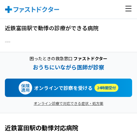
近鉄富田駅で動悸の診療ができる病院
困ったときの救急窓口
ファストドクター
おうちにいながら医師が診察
保険
オンラインで診察を受ける
24時間受付
適用
オンライン診療で対応できる症状・処方薬
近鉄富田駅
の
動悸
対応病院