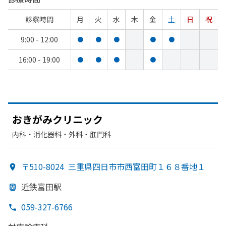
診察時間
月
火
水
木
金
土
日
祝
9:00 - 12:00
●
●
●
●
●
16:00 - 19:00
●
●
●
●
おきが
みクリニック
内科・​消化器科・​外科・​肛門科
〒510-8024
三重県四日市市西富田町１６８番地１
近鉄富田駅
059-327-6766