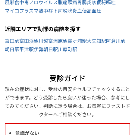
風邪
食中毒
ノロウイルス
腹痛
頭痛
胃腸炎
咳
便秘
嘔吐
マイコプラズマ
熱中症
下痢
膀胱炎
血便
高血圧
近隣エリアで動悸の病院を探す
富田駅
富田浜駅
川越富洲原駅
霞ヶ浦駅
大矢知駅
阿倉川駅
朝日駅
平津駅
伊勢朝日駅
川原町駅
受診ガイド
現在の症状に対し、受診の目安をセルフチェックすること
ができます。どう受診したら良いか迷った場合、参考にし
てみてください。判断に迷う場合は、お気軽にファストド
クターへご相談ください。
意識がない