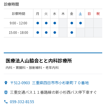
診療時間
診察時間
月
火
水
木
金
土
日
祝
9:00 - 12:00
●
●
●
●
●
15:00 - 18:00
●
●
●
●
医療法人山脇会とと
内科診療所
内科・​胃腸科・​放射線科・​老年内科
〒512-0903
三重県四日市市小杉新町７０番地
三重交通バス１１番路線の
新小杉西バス停下車すぐ
059-332-8155