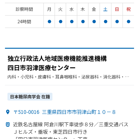
診察時間
月
火
水
木
金
土
日
祝
24時間
●
●
●
●
●
●
●
●
独立行政法人地域医療機能推進機構
四日市羽津医療センター
内科・​小児科・​皮膚科・​耳鼻咽喉科・​泌尿器科・​消化器科・​呼
吸器内科・​精神科・神経科・​外科・​呼吸器外科・​整形外科・​婦
人科・​眼科・​神経内科・​放射線科・​麻酔科・​リウマチ科・​循環
器科・​肛門科・​糖尿病内科・​臨床検査・病理診断・​腎臓内科・
日本糖尿病学会
在籍
外科・​乳腺外科
〒510-0016
三重県四日市市羽津山町１０－８
近鉄名古屋線 阿倉川駅下車徒歩８分／三重交通バス
Ｊヒルズ・垂坂・
東芝四日市行き