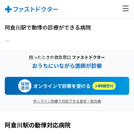
阿倉川駅で動悸の診療ができる病院
困ったときの救急窓口
ファストドクター
おうちにいながら医師が診察
保険
オンラインで診察を受ける
24時間受付
適用
オンライン診療で対応できる症状・処方薬
阿倉川駅
の
動悸
対応病院