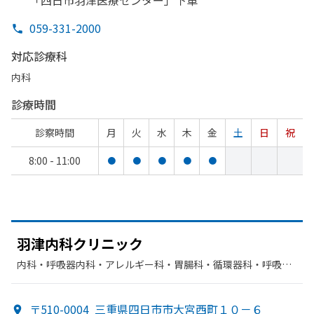
「四日市羽津医療センター」
下車
059-331-2000
対応診療科
内科
診療時間
診察時間
月
火
水
木
金
土
日
祝
8:00 - 11:00
●
●
●
●
●
羽津内科クリニック
内科・​呼吸器内科・​アレルギー科・​胃腸科・​循環器科・​呼吸器
科・​リハビリテーション
〒510-0004
三重県四日市市大宮西町１０－６