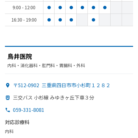
9:00 - 12:00
●
●
●
●
●
●
16:30 - 19:00
●
●
●
●
鳥井医院
内科・​消化器科・​肛門科・​胃腸科・​外科
〒512-0902
三重県四日市市小杉町１２８２
三交バス 小杉線 みゆき
ヶ丘下車３分
059-331-8081
対応診療科
内科