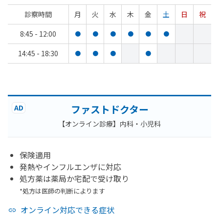
診察時間
月
火
水
木
金
土
日
祝
8:45 - 12:00
●
●
●
●
●
●
14:45 - 18:30
●
●
●
●
ファストドクター
AD
【オンライン診療】内科・小児科
保険適用
発熱やインフルエンザに対応
処方薬は薬局か宅配で受け取り
*処方は医師の判断によります
オンライン対応できる症状