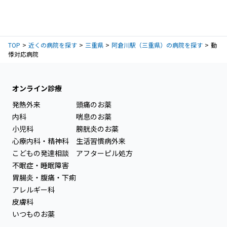
TOP
近くの病院を探す
三重県
阿倉川駅（三重県）の病院を探す
動
悸対応病院
オンライン診療
発熱外来
頭痛のお薬
内科
喘息のお薬
小児科
膀胱炎のお薬
心療内科・精神科
生活習慣病外来
こどもの発達相談
アフターピル処方
不眠症・睡眠障害
胃腸炎・腹痛・下痢
アレルギー科
皮膚科
いつものお薬