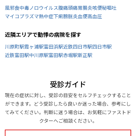
風邪
食中毒
ノロウイルス
腹痛
頭痛
胃腸炎
咳
便秘
嘔吐
マイコプラズマ
熱中症
下痢
膀胱炎
血便
高血圧
近隣エリアで動悸の病院を探す
川原町駅
霞ヶ浦駅
富田浜駅
近鉄四日市駅
四日市駅
近鉄富田駅
中川原駅
富田駅
赤堀駅
新正駅
受診ガイド
現在の症状に対し、受診の目安をセルフチェックすること
ができます。どう受診したら良いか迷った場合、参考にし
てみてください。判断に迷う場合は、お気軽にファストド
クターへご相談ください。