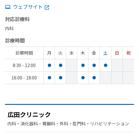
ウェブサイト
対応診療科
内科
診療時間
診察時間
月
火
水
木
金
土
日
祝
8:30 - 12:00
●
●
●
●
●
16:00 - 18:00
●
●
●
●
広田クリニック
内科・​消化器科・​胃腸科・​外科・​肛門科・​リハビリテーション