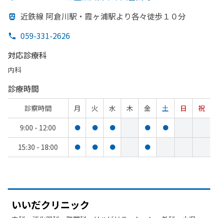
近鉄線 阿倉川駅・霞ヶ浦駅より
各々徒歩１０分
059-331-2626
対応診療科
内科
診療時間
診察時間
月
火
水
木
金
土
日
祝
9:00 - 12:00
●
●
●
●
●
15:30 - 18:00
●
●
●
●
いいだクリニック