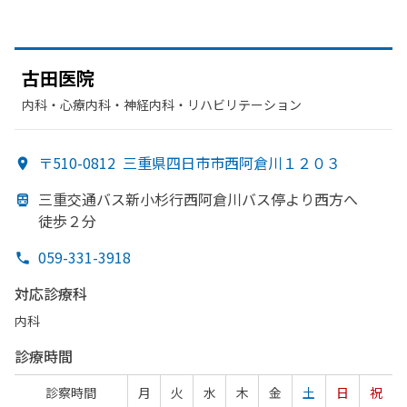
古田医院
内科・​心療内科・​神経内科・​リハビリテーション
〒510-0812
三重県四日市市西阿倉川１２０３
三重交通バス新小杉行西阿倉川バス停より
西方
へ
徒歩２分
059-331-3918
対応診療科
内科
診療時間
診察時間
月
火
水
木
金
土
日
祝