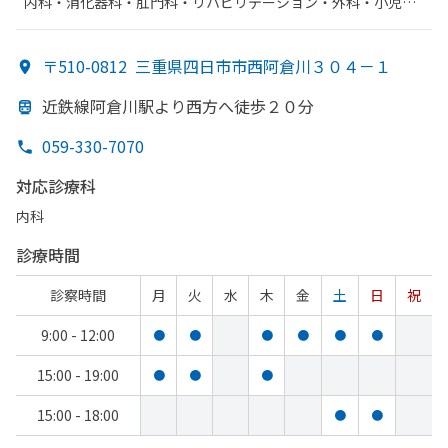
内科・​消化器科・​肛門科・​リハビリテーション・​外科・​小児外
科・​乳腺外科
〒510-0812
三重県四日市市西阿倉川３０４－１
近鉄線阿倉川駅より
西方
へ
徒歩２０分
059-330-7070
対応診療科
内科
診療時間
診察時間
月
火
水
木
金
土
日
祝
9:00 - 12:00
●
●
●
●
●
●
15:00 - 19:00
●
●
●
15:00 - 18:00
●
●