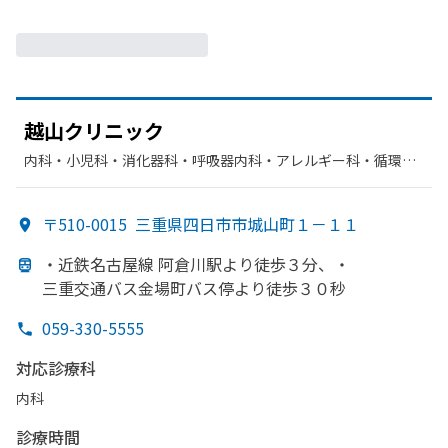
越山クリニック
内科・​小児科・​消化器科・​呼吸器内科・​アレルギー科・​循環器
科・​呼吸器科・​リハビリテーション
〒510-0015
三重県四日市市城山町１－１１
・近鉄名古屋線 阿倉川駅より
徒歩３分、
・
三重交通バス金場町バス停より
徒歩３０秒
059-330-5555
対応診療科
内科
診療時間