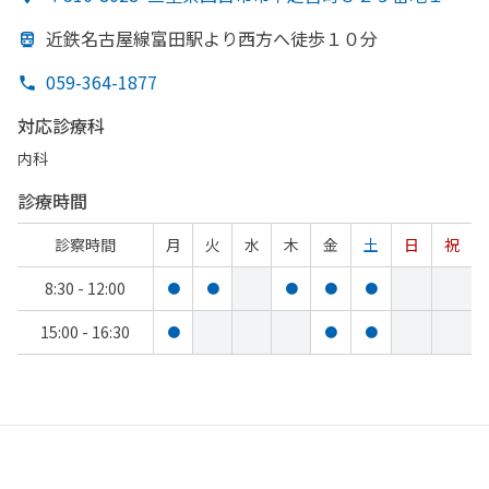
近鉄名古屋線富田駅より
西方
へ
徒歩１０分
059-364-1877
対応診療科
内科
診療時間
診察時間
月
火
水
木
金
土
日
祝
8:30 - 12:00
●
●
●
●
●
15:00 - 16:30
●
●
●