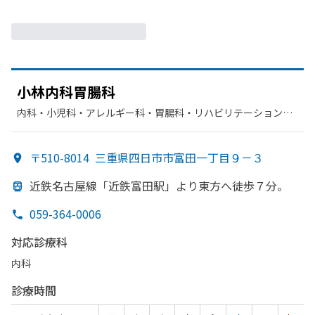
小林内科胃腸科
内科・​小児科・​アレルギー科・​胃腸科・​リハビリテーション・​
放射線科
〒510-8014
三重県四日市市富田一丁目９－３
近鉄名古屋線
「近鉄富田駅」より
東方
へ
徒歩７分。
059-364-0006
対応診療科
内科
診療時間