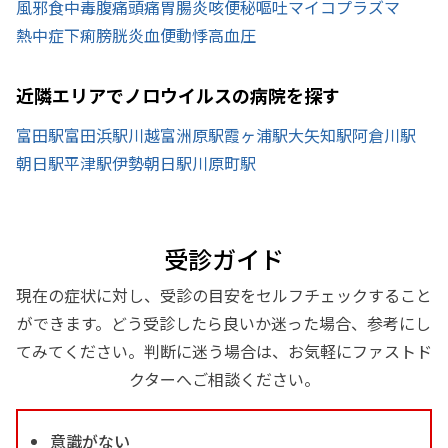
風邪
食中毒
腹痛
頭痛
胃腸炎
咳
便秘
嘔吐
マイコプラズマ
熱中症
下痢
膀胱炎
血便
動悸
高血圧
近隣エリアでノロウイルスの病院を探す
富田駅
富田浜駅
川越富洲原駅
霞ヶ浦駅
大矢知駅
阿倉川駅
朝日駅
平津駅
伊勢朝日駅
川原町駅
受診ガイド
現在の症状に対し、受診の目安をセルフチェックすること
ができます。どう受診したら良いか迷った場合、参考にし
てみてください。判断に迷う場合は、お気軽にファストド
クターへご相談ください。
意識がない