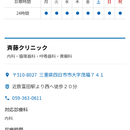
診察時間
月
火
水
木
金
土
日
祝
24時間
●
●
●
●
●
●
●
●
斉藤クリニック
内科・​循環器科・​呼吸器科・​胃腸科
〒510-8027
三重県四日市市大字茂福７４１
近鉄富田駅より
西へ
徒歩２０分
059-363-0611
対応診療科
内科
診療時間