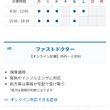
診察時間
月
火
水
木
金
土
日
祝
8:30 - 12:00
●
●
●
●
●
15:00 - 18:30
●
●
●
●
ファストドクター
AD
【オンライン診療】内科・小児科
保険適用
発熱やインフルエンザに対応
処方薬は薬局か宅配で受け取り
*処方は医師の判断によります
オンライン対応できる症状