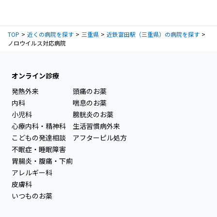
TOP
近くの病院を探す
三重県
近鉄富田駅（三重県）の病院を探す
ノロウイルス対応病院
オンライン診療
発熱外来
頭痛のお薬
内科
喘息のお薬
小児科
膀胱炎のお薬
心療内科・精神科
生活習慣病外来
こどもの発達相談
アフターピル処方
不眠症・睡眠障害
胃腸炎・腹痛・下痢
アレルギー科
皮膚科
いつものお薬