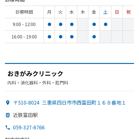
診察時間
月
火
水
木
金
土
日
祝
9:00 - 12:00
●
●
●
●
●
16:00 - 19:00
●
●
●
●
おきが
みクリニック
内科・​消化器科・​外科・​肛門科
〒510-8024
三重県四日市市西富田町１６８番地１
近鉄富田駅
059-327-6766