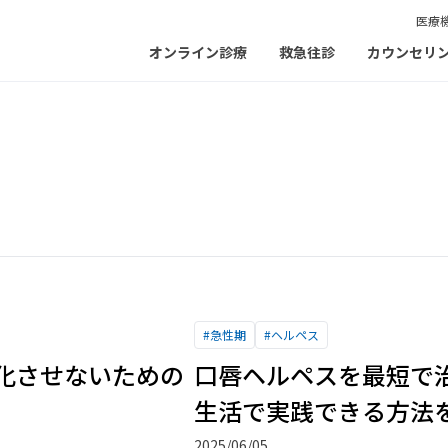
医療
オンライン診療
救急往診
カウンセリ
#
急性期
#
ヘルペス
化させないための
口唇ヘルペスを最短で
生活で実践できる方法
2025/06/05