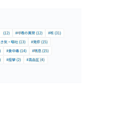
）
(
12
)
#
呼吸の異常
(
12
)
#
咳
(
31
)
吐き気・嘔吐
(
13
)
#
発疹
(
15
)
)
#
食中毒
(
14
)
#
喘息
(
15
)
)
#
痙攣
(
2
)
#
高血圧
(
4
)