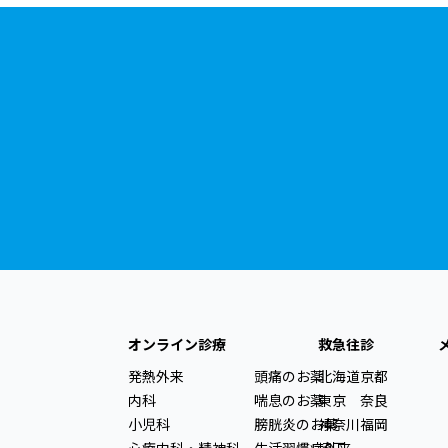
オンライン診療
救急往診
発熱外来
頭痛のお薬
北海道
京都
内科
喘息のお薬
東京
奈良
小児科
膀胱炎のお薬
神奈川
福岡