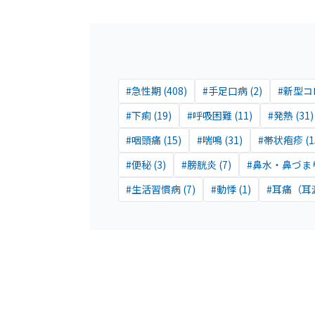
#
急性期
(
408
)
#
手足口病
(
2
)
#
新型コロ
#
下痢
(
19
)
#
呼吸困難
(
11
)
#
発熱
(
31
)
#
咽頭痛
(
15
)
#
喘鳴
(
31
)
#
帯状疱疹
(
1
#
便秘
(
3
)
#
膀胱炎
(
7
)
#
鼻水・鼻づま
#
生活習慣病
(
7
)
#
動悸
(
1
)
#
耳痛（耳