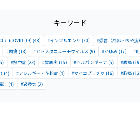
キーワード
ナ (COVID-19)
(
48
)
#
インフルエンザ
(
70
)
#
感冒（風邪・咳や痰
#
頭痛
(
18
)
#
ヒトメタニューモウイルス
(
9
)
#
かゆみ
(
17
)
#
5
)
#
熱中症
(
23
)
#
胃腸炎
(
15
)
#
ヘルパンギーナ
(
5
)
#
腹痛
(
19
り
(
4
)
#
アレルギー・花粉症
(
4
)
#
マイコプラズマ
(
16
)
#
胸痛
(
13
漏）
(
4
)
#
過換気
(
2
)