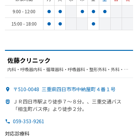
9:00 - 12:00
●
●
●
●
●
15:00 - 18:00
●
●
●
佐藤クリニック
内科・​呼吸器内科・​循環器科・​呼吸器科・​整形外科・​外科・​胃
腸科・​放射線科・​リハビリテーション・​リウマチ科
〒510-0048
三重県四日市市中納屋町４番１号
ＪＲ四日市駅より
徒歩７～８分。、
三重交通バス
「相生町バス停」より
徒歩２分。
059-353-9261
対応診療科