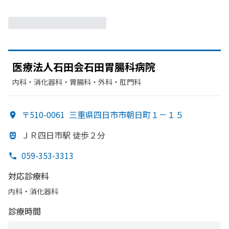
医療法人石田会石田胃腸科病院
内科・​消化器科・​胃腸科・​外科・​肛門科
〒510-0061
三重県四日市市朝日町１－１５
ＪＲ四日市駅 徒歩２分
059-353-3313
対応診療科
内科・​消化器科
診療時間