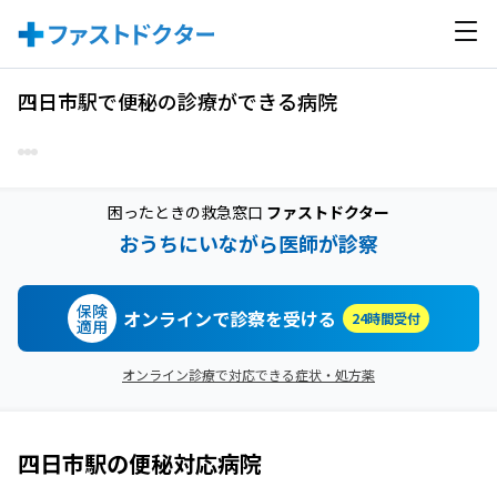
四日市駅で便秘の診療ができる病院
困ったときの救急窓口
ファストドクター
おうちにいながら医師が診察
保険
オンラインで診察を受ける
24時間受付
適用
オンライン診療で対応できる症状・処方薬
四日市駅
の
便秘
対応病院