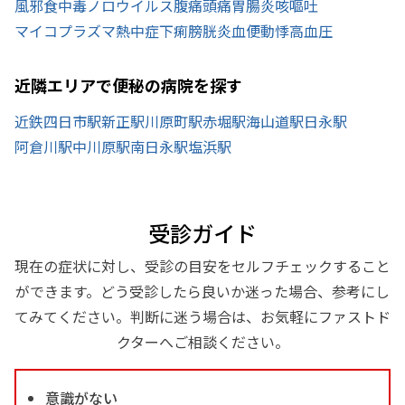
風邪
食中毒
ノロウイルス
腹痛
頭痛
胃腸炎
咳
嘔吐
マイコプラズマ
熱中症
下痢
膀胱炎
血便
動悸
高血圧
近隣エリアで便秘の病院を探す
近鉄四日市駅
新正駅
川原町駅
赤堀駅
海山道駅
日永駅
阿倉川駅
中川原駅
南日永駅
塩浜駅
受診ガイド
現在の症状に対し、受診の目安をセルフチェックすること
ができます。どう受診したら良いか迷った場合、参考にし
てみてください。判断に迷う場合は、お気軽にファストド
クターへご相談ください。
意識がない