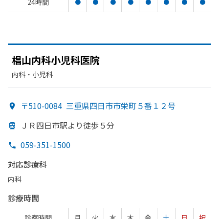
24時間
●
●
●
●
●
●
●
●
椙山内科小児科医院
内科・​小児科
〒510-0084
三重県四日市市栄町５番１２号
ＪＲ四日市駅より
徒歩５分
059-351-1500
対応診療科
内科
診療時間
診察時間
月
火
水
木
金
土
日
祝