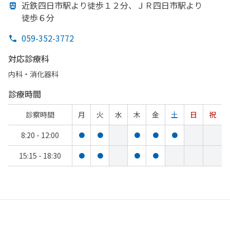
近鉄四日市駅より
徒歩１２分、
ＪＲ四日市駅より
徒歩６分
059-352-3772
対応診療科
内科・​消化器科
診療時間
診察時間
月
火
水
木
金
土
日
祝
8:20 - 12:00
●
●
●
●
●
15:15 - 18:30
●
●
●
●