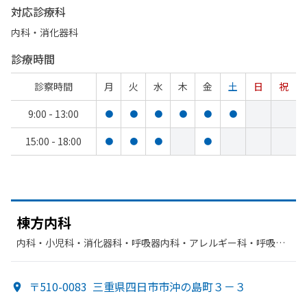
対応診療科
内科・​消化器科
診療時間
診察時間
月
火
水
木
金
土
日
祝
9:00 - 13:00
●
●
●
●
●
●
15:00 - 18:00
●
●
●
●
棟方
内科
内科・​小児科・​消化器科・​呼吸器内科・​アレルギー科・​呼吸器
科・​循環器科・​胃腸科
〒510-0083
三重県四日市市沖の島町３－３