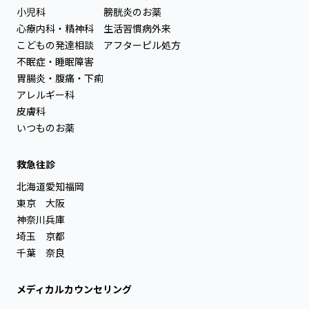
小児科
膀胱炎のお薬
心療内科・精神科
生活習慣病外来
こどもの発達相談
アフターピル処方
不眠症・睡眠障害
胃腸炎・腹痛・下痢
アレルギー科
皮膚科
いつものお薬
救急往診
北海道
愛知
福岡
東京
大阪
神奈川
兵庫
埼玉
京都
千葉
奈良
メディカルカウンセリング