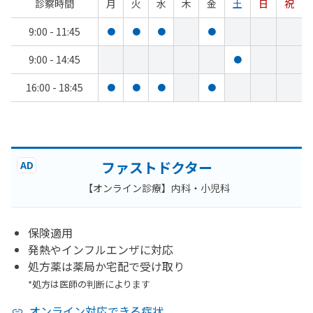
診察時間
月
火
水
木
金
土
日
祝
9:00 - 11:45
●
●
●
●
9:00 - 14:45
●
16:00 - 18:45
●
●
●
●
ファストドクター
AD
【オンライン診療】内科・小児科
保険適用
発熱やインフルエンザに対応
処方薬は薬局か宅配で受け取り
*処方は医師の判断によります
オンライン対応できる症状