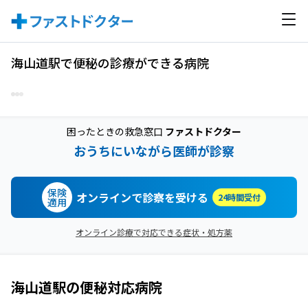
海山道駅で便秘の診療ができる病院
困ったときの救急窓口
ファストドクター
おうちにいながら医師が診察
保険
オンラインで診察を受ける
24時間受付
適用
オンライン診療で対応できる症状・処方薬
海山道駅
の
便秘
対応病院