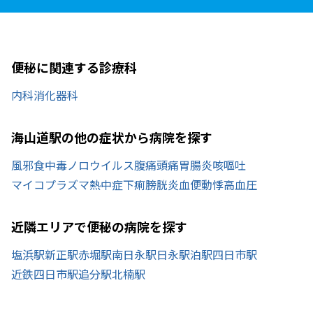
便秘に関連する診療科
内科
消化器科
海山道駅の他の症状から病院を探す
風邪
食中毒
ノロウイルス
腹痛
頭痛
胃腸炎
咳
嘔吐
マイコプラズマ
熱中症
下痢
膀胱炎
血便
動悸
高血圧
近隣エリアで便秘の病院を探す
塩浜駅
新正駅
赤堀駅
南日永駅
日永駅
泊駅
四日市駅
近鉄四日市駅
追分駅
北楠駅