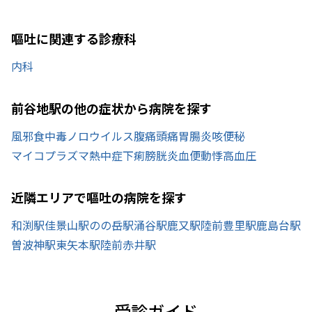
嘔吐に関連する診療科
内科
前谷地駅の他の症状から病院を探す
風邪
食中毒
ノロウイルス
腹痛
頭痛
胃腸炎
咳
便秘
マイコプラズマ
熱中症
下痢
膀胱炎
血便
動悸
高血圧
近隣エリアで嘔吐の病院を探す
和渕駅
佳景山駅
のの岳駅
涌谷駅
鹿又駅
陸前豊里駅
鹿島台駅
曽波神駅
東矢本駅
陸前赤井駅
受診ガイド