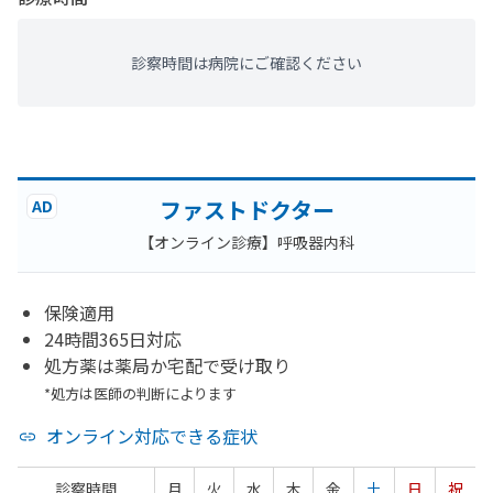
診察時間は病院にご確認ください
ファストドクター
AD
【オンライン診療】呼吸器内科
保険適用
24時間365日対応
処方薬は薬局か宅配で受け取り
*処方は医師の判断によります
オンライン対応できる症状
診察時間
月
火
水
木
金
土
日
祝