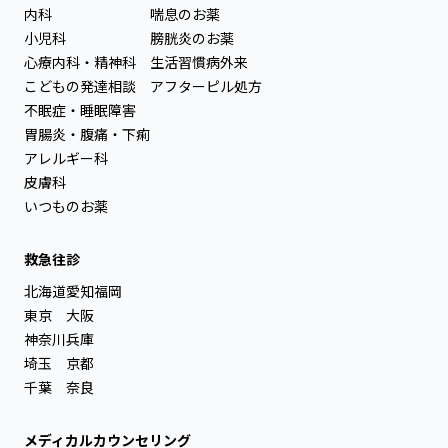
内科
喘息のお薬
小児科
膀胱炎のお薬
心療内科・精神科
生活習慣病外来
こどもの発達相談
アフターピル処方
不眠症・睡眠障害
胃腸炎・腹痛・下痢
アレルギー科
皮膚科
いつものお薬
救急往診
北海道
愛知
福岡
東京
大阪
神奈川
兵庫
埼玉
京都
千葉
奈良
メディカルカウンセリング