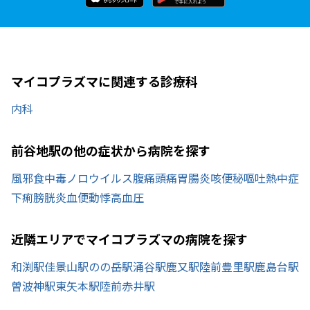
マイコプラズマに関連する診療科
内科
前谷地駅の他の症状から病院を探す
風邪
食中毒
ノロウイルス
腹痛
頭痛
胃腸炎
咳
便秘
嘔吐
熱中症
下痢
膀胱炎
血便
動悸
高血圧
近隣エリアでマイコプラズマの病院を探す
和渕駅
佳景山駅
のの岳駅
涌谷駅
鹿又駅
陸前豊里駅
鹿島台駅
曽波神駅
東矢本駅
陸前赤井駅