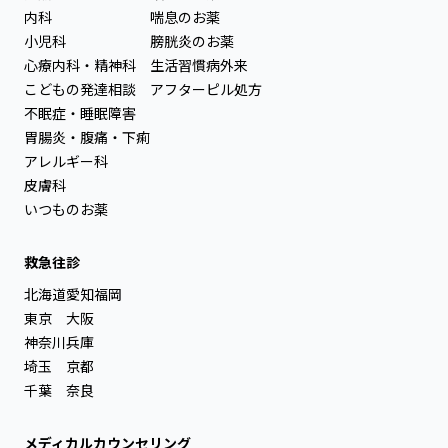
内科
喘息のお薬
小児科
膀胱炎のお薬
心療内科・精神科
生活習慣病外来
こどもの発達相談
アフターピル処方
不眠症・睡眠障害
胃腸炎・腹痛・下痢
アレルギー科
皮膚科
いつものお薬
救急往診
北海道
愛知
福岡
東京
大阪
神奈川
兵庫
埼玉
京都
千葉
奈良
メディカルカウンセリング