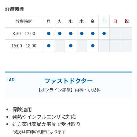
診療時間
診察時間
月
火
水
木
金
土
日
祝
8:30 - 12:00
●
●
●
●
●
●
15:00 - 18:00
●
●
●
ファストドクター
AD
【オンライン診療】内科・小児科
保険適用
発熱やインフルエンザに対応
処方薬は薬局か宅配で受け取り
*処方は医師の判断によります