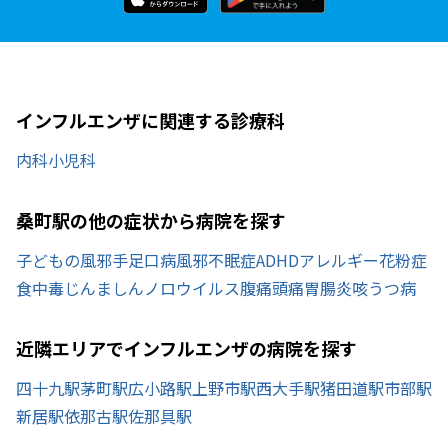
インフルエンザに関連する診療科
内科
小児科
桑町駅の他の症状から病院を探す
子どもの風邪
手足口病
風邪
不眠症
ADHD
アレルギー
花粉症
食中毒
じんましん
ノロウイルス
腹痛
頭痛
胃腸炎
咳
うつ病
近隣エリアでインフルエンザの病院を探す
四十九駅
茅町駅
広小路駅
上野市駅
西大手駅
猪田道駅
市部駅
新居駅
依那古駅
佐那具駅