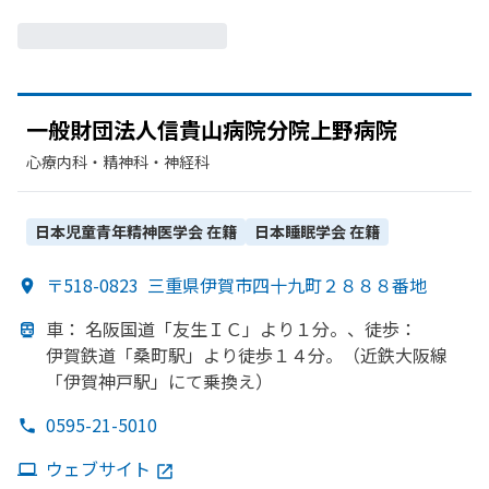
一般財団法人信貴山病院分院上野病院
心療内科・​精神科・神経科
日本児童青年精神医学会
在籍
日本睡眠学会
在籍
〒518-0823
三重県伊賀市四十九町２８８８番地
車： 名阪国道
「友生ＩＣ」より
１分。、
徒歩：
伊賀鉄道
「桑町駅」より
徒歩１４分。
（近鉄大阪線
「伊賀神戸駅」にて乗換え）
0595-21-5010
ウェブサイト