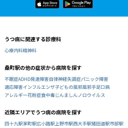
うつ病に関連する診療科
心療内科
精神科
桑町駅の他の症状から病院を探す
不眠症
ADHD
発達障害
自律神経失調症
パニック障害
適応障害
インフルエンザ
子どもの風邪
風邪
手足口病
アレルギー
花粉症
食中毒
じんましん
ノロウイルス
近隣エリアでうつ病の病院を探す
四十九駅
茅町駅
広小路駅
上野市駅
西大手駅
猪田道駅
市部駅