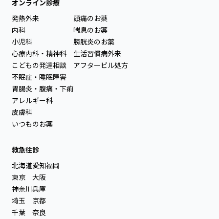
オンライン診療
発熱外来
頭痛のお薬
内科
喘息のお薬
小児科
膀胱炎のお薬
心療内科・精神科
生活習慣病外来
こどもの発達相談
アフターピル処方
不眠症・睡眠障害
胃腸炎・腹痛・下痢
アレルギー科
皮膚科
いつものお薬
救急往診
北海道
愛知
福岡
東京
大阪
神奈川
兵庫
埼玉
京都
千葉
奈良