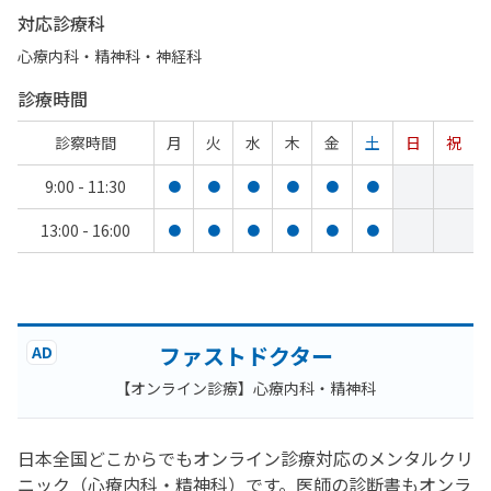
対応診療科
心療内科・​精神科・神経科
診療時間
診察時間
月
火
水
木
金
土
日
祝
9:00 - 11:30
●
●
●
●
●
●
13:00 - 16:00
●
●
●
●
●
●
ファストドクター
AD
【オンライン診療】心療内科・精神科
日本全国どこからでもオンライン診療対応のメンタルクリ
ニック（心療内科・精神科）です。医師の診断書もオンラ