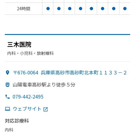
24時間
●
●
●
●
●
●
●
●
三木医院
内科・​小児科・​放射線科
〒676-0064
兵庫県高砂市高砂町北本町１１３３－２
山陽電車高砂駅より
徒歩５分
079-442-2495
ウェブサイト
対応診療科
内科