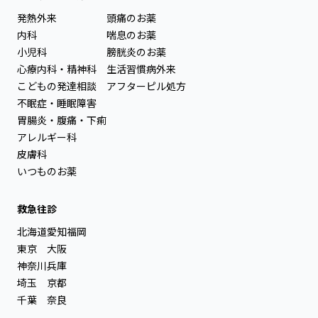
発熱外来
頭痛のお薬
内科
喘息のお薬
小児科
膀胱炎のお薬
心療内科・精神科
生活習慣病外来
こどもの発達相談
アフターピル処方
不眠症・睡眠障害
胃腸炎・腹痛・下痢
アレルギー科
皮膚科
いつものお薬
救急往診
北海道
愛知
福岡
東京
大阪
神奈川
兵庫
埼玉
京都
千葉
奈良