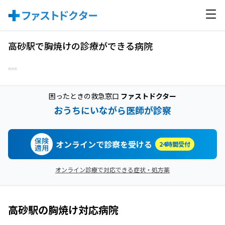
高砂駅で胸焼けの診療ができる病院
困ったときの救急窓口
ファストドクター
おうちにいながら医師が診察
保険
オンラインで診察を受ける
24時間受付
適用
オンライン診療で対応できる症状・処方薬
高砂駅
の
胸焼け
対応病院