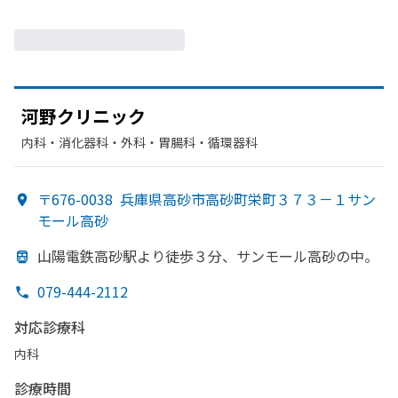
河野クリニック
内科・​消化器科・​外科・​胃腸科・​循環器科
〒676-0038
兵庫県高砂市高砂町栄町３７３－１サン
モール高砂
山陽電鉄高砂駅より
徒歩３分、
サンモール高砂の
中。
079-444-2112
対応診療科
内科
診療時間