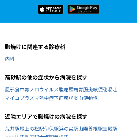
胸焼けに関連する診療科
内科
高砂駅の他の症状から病院を探す
風邪
食中毒
ノロウイルス
腹痛
頭痛
胃腸炎
咳
便秘
嘔吐
マイコプラズマ
熱中症
下痢
膀胱炎
血便
動悸
近隣エリアで胸焼けの病院を探す
荒井駅
尾上の松駅
伊保駅
浜の宮駅
山陽曽根駅
宝殿駅
加古川駅
別府駅
大塩駅
曽根駅