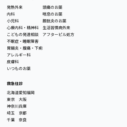
発熱外来
頭痛のお薬
内科
喘息のお薬
小児科
膀胱炎のお薬
心療内科・精神科
生活習慣病外来
こどもの発達相談
アフターピル処方
不眠症・睡眠障害
胃腸炎・腹痛・下痢
アレルギー科
皮膚科
いつものお薬
救急往診
北海道
愛知
福岡
東京
大阪
神奈川
兵庫
埼玉
京都
千葉
奈良