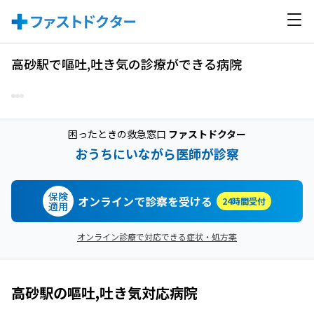
高砂駅で嘔吐,吐き気の診療ができる病院
困ったときの救急窓口
ファストドクター
おうちにいながら医師が診察
保険
オンラインで診察を受ける
24時間受付
適用
オンライン診療で対応できる症状・処方薬
高砂駅
の
嘔吐,吐き気
対応病院