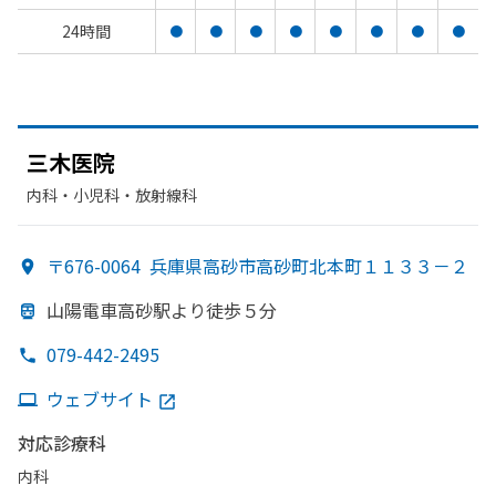
24時間
●
●
●
●
●
●
●
●
三木医院
内科・​小児科・​放射線科
〒676-0064
兵庫県高砂市高砂町北本町１１３３－２
山陽電車高砂駅より
徒歩５分
079-442-2495
ウェブサイト
対応診療科
内科