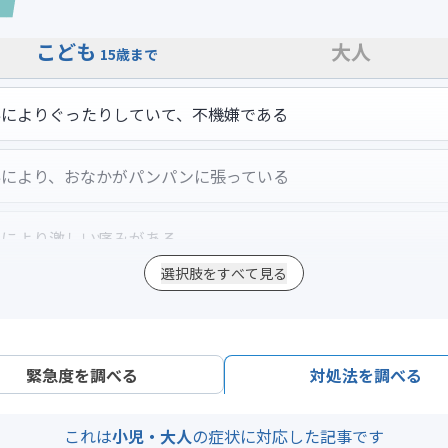
こども
大人
15歳まで
秘によりぐったりしていて、不機嫌である
秘により、おなかがパンパンに張っている
秘により激しい痛みがある
選択肢をすべて見る
秘に加えて6回以上嘔吐を繰り返し、吐物中に食物残渣がみられ
も2～3回以上嘔吐を繰り返している
緊急度を調べる
対処法を調べる
秘によりおなかを軽く押すだけでも強い痛みがある
これは
小児・大人
の症状に対応した記事です
秘により水分を十分にとれていない、または水分を取らせても