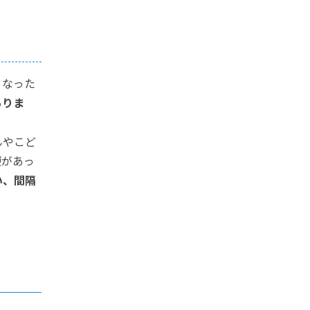
くなった
ありま
んやこど
便があっ
い、間隔