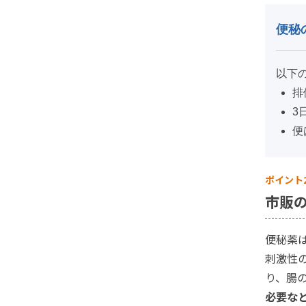
便秘
以下
排
3
便
ポイント
市販
便秘薬
刺激性
り、腸
必要な