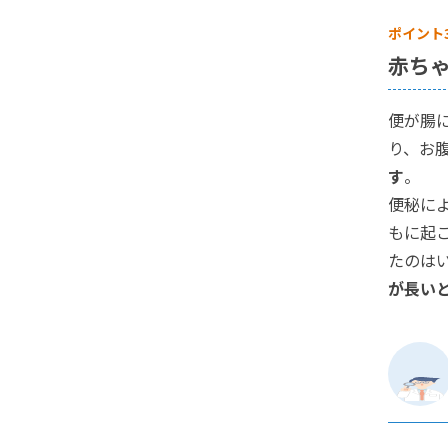
ポイント
赤ち
便が腸
り、お
す
。
便秘に
もに起
たのは
が長い