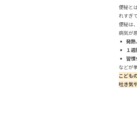
便秘と
れすぎ
便秘は
病気が
発熱
１週
習慣
などが
こども
吐き気