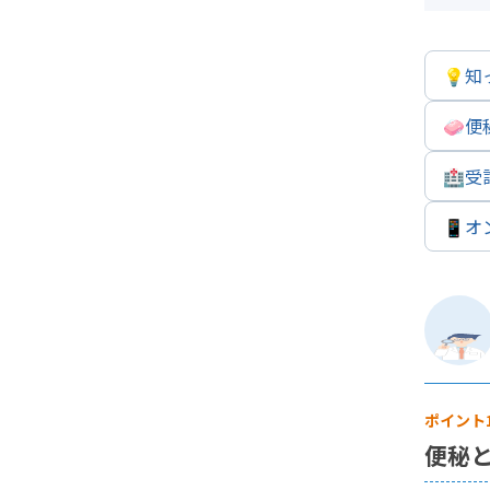
し
💡
知
便
🧼
便
便
🏥
受
便
📱
オ
い
数
ポイント
上
便秘