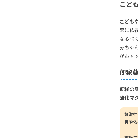
こど
こども
薬に依
なるべ
赤ちゃ
がおす
便秘
便秘の
酸化マ
刺激性
性や依
市販さ