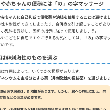
もや赤ちゃんの便秘には「の」の字マッサージ
や赤ちゃんに自己判断で便秘薬や浣腸を使用することは避けま
存性や耐性ができてしまったり、合併症を引き起こすことがあ
く小児科を受診し、医師の指示に従って使用しましょう。
んやこどもに自宅ですぐに行える対処としては、
「の」の字マ
すめです。
薬は非刺激性のものを選ぶ
薬は作用によって、いくつかの種類があります。
グネシウムを主成分とする薬（非刺激性の便秘薬）を選びまし
便秘薬や浣腸は、即効性があります。しかし、腸への負担に加え、耐
存性などの注意が必要です。
れている便秘薬の９割は刺激制便秘薬です購入前に薬剤師へ服用につ