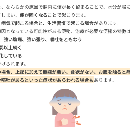
は、なんらかの原因で腸内に便が長く留まることで、水分が腸
次の質問へ
てしまい、
便が固くなることで
起こります。
、
病気で起こる場合と、生活習慣で起こる場合
があります。
その他の症状を選ぶ
原因となっている可能性がある便秘、治療が必要な便秘の特徴
、強い腹痛、強い張り、嘔吐をともなう
間以上続く
化している
挙げられます。
の場合、上記に加えて機嫌が悪い、食欲がない、お腹を触ると
や嘔吐があるといった症状があらわれる場合も
あります。