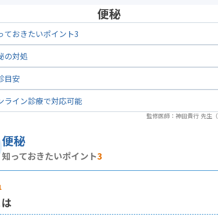
まう
便秘
っておきたいポイント3
秘に加えて嘔吐がある
秘の対処
秘に加えて腹痛がある
診目安
秘により症状が落ち着かず、眠れない
ンライン診療で対応可能
監修医師：神田貴行 先生
つも便秘気味である
便秘
知っておきたいポイント
3
日以上便が出ていない
1
記には当てはまらないが、医師の診察を受けたい
とは