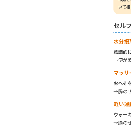
いて相
セル
水分摂
意識的
→便が
マッサ
おへそ
→腸の
軽い運
ウォー
→腸の