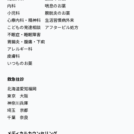
内科
喘息のお薬
小児科
膀胱炎のお薬
心療内科・精神科
生活習慣病外来
こどもの発達相談
アフターピル処方
不眠症・睡眠障害
胃腸炎・腹痛・下痢
アレルギー科
皮膚科
いつものお薬
救急往診
北海道
愛知
福岡
東京
大阪
神奈川
兵庫
埼玉
京都
千葉
奈良
メディカルカウンセリング