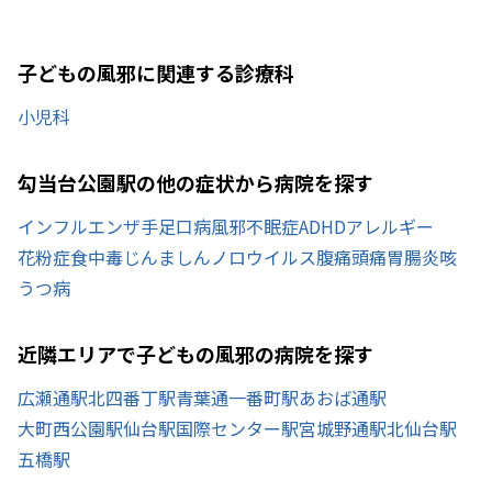
子どもの風邪に関連する診療科
小児科
勾当台公園駅の他の症状から病院を探す
インフルエンザ
手足口病
風邪
不眠症
ADHD
アレルギー
花粉症
食中毒
じんましん
ノロウイルス
腹痛
頭痛
胃腸炎
咳
うつ病
近隣エリアで子どもの風邪の病院を探す
広瀬通駅
北四番丁駅
青葉通一番町駅
あおば通駅
大町西公園駅
仙台駅
国際センター駅
宮城野通駅
北仙台駅
五橋駅