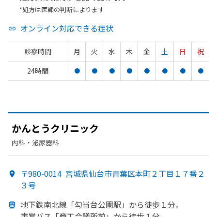
*処方は医師の判断によります
オンライン対応できる症状
診察時間
月
火
水
木
金
土
日
祝
24時間
●
●
●
●
●
●
●
●
かんとう
クリニック
内科・​泌尿器科
〒980-0014
宮城県仙台市青葉区本町２丁目１７番２
３号
地下鉄南北線
「勾当台公園駅」から
徒歩１分。
市営バス「商工会議所前」から
徒歩１分。