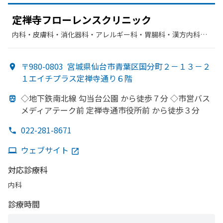
定禅寺フローレンスクリニック
内科・​皮膚科・​消化器科・​アレルギー科・​胃腸科・​漢方内科・​
肛門科
〒980-0803
宮城県仙台市青葉区国分町２－１３－２
１エイチプラス定禅寺通り６階
◇地下鉄南北線 勾当台公園 から
徒歩７分 ◇市営バス
メディアテーク前 定禅寺通市役所前 から
徒歩３分
022-281-8671
ウェブサイト
対応診療科
内科
診療時間