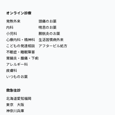
オンライン診療
発熱外来
頭痛のお薬
内科
喘息のお薬
小児科
膀胱炎のお薬
心療内科・精神科
生活習慣病外来
こどもの発達相談
アフターピル処方
不眠症・睡眠障害
胃腸炎・腹痛・下痢
アレルギー科
皮膚科
いつものお薬
救急往診
北海道
愛知
福岡
東京
大阪
神奈川
兵庫