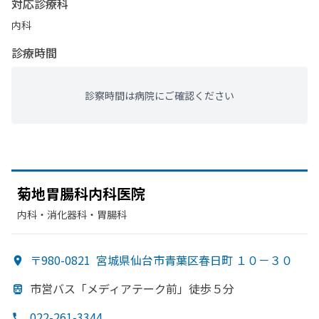
対応診療科
内科
診療時間
診察時間は病院にご確認ください
菊地胃腸科内科医院
内科・​消化器科・​胃腸科
〒980-0821
宮城県仙台市青葉区春日町 １０－３０
市営バス「メディアテーク前」
徒歩５分
022-261-3344