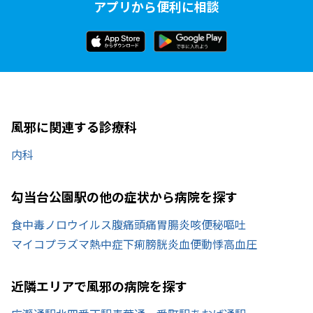
アプリから便利に相談
風邪に関連する診療科
内科
勾当台公園駅の他の症状から病院を探す
食中毒
ノロウイルス
腹痛
頭痛
胃腸炎
咳
便秘
嘔吐
マイコプラズマ
熱中症
下痢
膀胱炎
血便
動悸
高血圧
近隣エリアで風邪の病院を探す