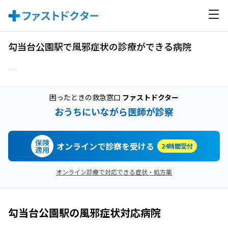
勾当台公園駅で風邪症状の診療ができる病院
困ったときの救急窓口
ファストドクター
おうちにいながら医師が診察
保険
オンラインで診察を受ける
24時間受付
適用
オンライン診療で対応できる症状・処方薬
勾当台公園駅
の
風邪症状
対応病院