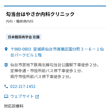
勾当台は
やさか
内科クリニック
内科・​糖尿病内科
日本糖尿病学会
在籍
〒980-0803
宮城県仙台市青葉区国分町３－６－１仙
台パークビル１階
仙台市営地下鉄南北線勾当台公園駅下車徒歩２分。
定禅寺通・市役所前バス停下車徒歩１分、
県庁市役所前バス停下車徒歩２分。
022-217-1452
ウェブサイト
対応診療科