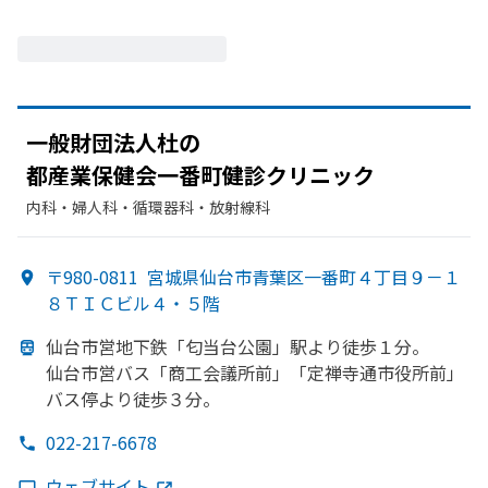
一般財団法人杜の
都産業保健会一番町健診クリニック
内科・​婦人科・​循環器科・​放射線科
〒980-0811
宮城県仙台市青葉区一番町４丁目９－１
８ＴＩＣビル４・５階
仙台市営地下鉄
「匂当台公園」
駅より
徒歩１分。
仙台市営バス「商工会議所前」
「定禅寺通市役所前」
バス停より
徒歩３分。
022-217-6678
ウェブサイト