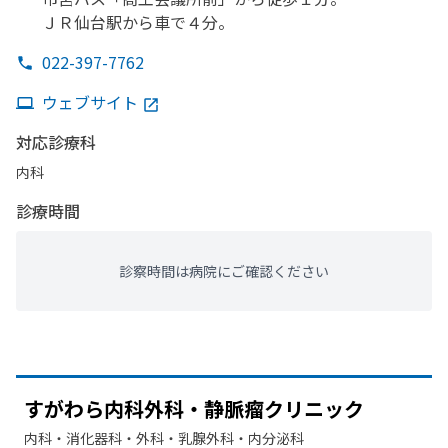
ＪＲ仙台駅から
車で
４分。
022-397-7762
ウェブサイト
対応診療科
内科
診療時間
診察時間は病院にご確認ください
すが
わら内科外科・静脈瘤クリニック
内科・​消化器科・​外科・​乳腺外科・​内分泌科