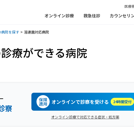
医療
オンライン診療
救急往診
カウンセリ
の病院を探す
溶連菌対応病院
の診療ができる病院
ー
保険
オンラインで診察を受ける
24時間受付
適用
診察
オンライン診療で対応できる症状・処方薬