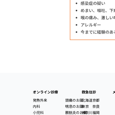
感染症の疑い
めまい、嘔吐、下
喉の痛み、激しい
アレルギー
今までに経験のあ
オンライン診療
救急往診
発熱外来
頭痛のお薬
北海道
京都
内科
喘息のお薬
東京
奈良
小児科
膀胱炎のお薬
神奈川
福岡