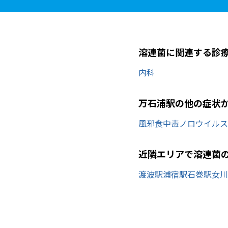
溶連菌に関連する診
内科
万石浦駅の他の症状
風邪
食中毒
ノロウイルス
近隣エリアで溶連菌
渡波駅
浦宿駅
石巻駅
女川