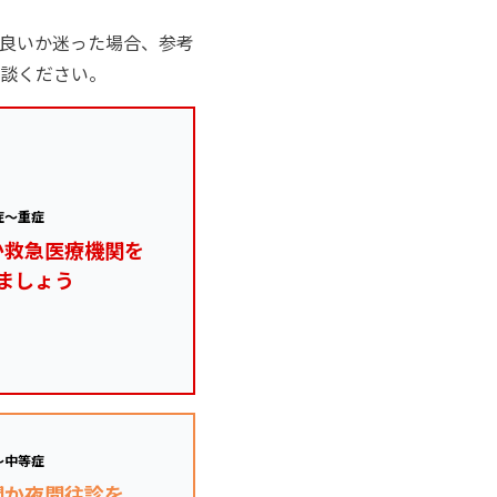
良いか迷った場合、参考
談ください。
症～重症
か救急医療機関を
ましょう
～中等症
関か夜間往診を