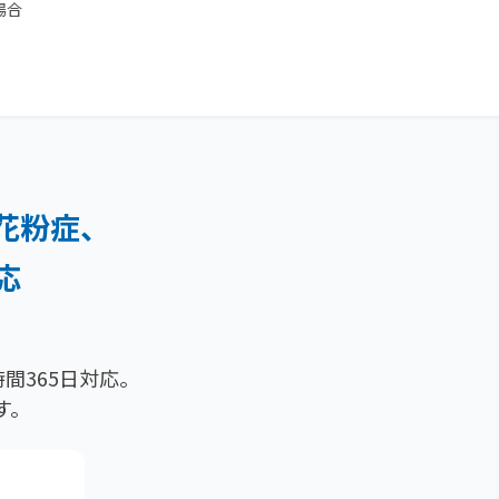
場合
花粉症、
応
間365日対応。
す。