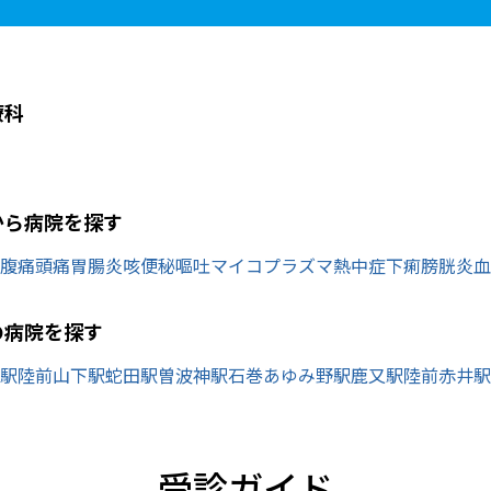
療科
から病院を探す
腹痛
頭痛
胃腸炎
咳
便秘
嘔吐
マイコプラズマ
熱中症
下痢
膀胱炎
血
の病院を探す
駅
陸前山下駅
蛇田駅
曽波神駅
石巻あゆみ野駅
鹿又駅
陸前赤井駅
受診ガイド