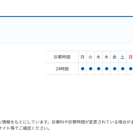
診察時間
月
火
水
木
金
土
日
24時間
●
●
●
●
●
●
●
た情報をもとにしています。診療科や診察時間が変更されている場合が
サイト等でご確認ください。