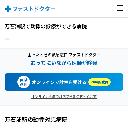
万石浦駅で動悸の診療ができる病院
困ったときの救急窓口
ファストドクター
おうちにいながら医師が診察
保険
オンラインで診察を受ける
24時間受付
適用
オンライン診療で対応できる症状・処方薬
万石浦駅
の
動悸
対応病院