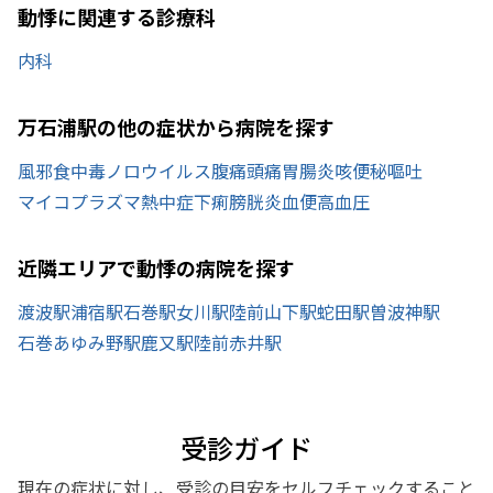
動悸に関連する診療科
内科
万石浦駅の他の症状から病院を探す
風邪
食中毒
ノロウイルス
腹痛
頭痛
胃腸炎
咳
便秘
嘔吐
マイコプラズマ
熱中症
下痢
膀胱炎
血便
高血圧
近隣エリアで動悸の病院を探す
渡波駅
浦宿駅
石巻駅
女川駅
陸前山下駅
蛇田駅
曽波神駅
石巻あゆみ野駅
鹿又駅
陸前赤井駅
受診ガイド
現在の症状に対し、受診の目安をセルフチェックすること