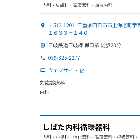
内科・​皮膚科・​循環器科・​血液内科
〒512-1201
三重県四日市市上海老町字
１６３３－１４０
三岐鉄道三岐線 保口駅 徒歩20分
059-325-2277
ウェブサイト
対応診療科
内科
しばた
内科循環器科
内科・​小児科・​消化器科・​循環器科・​呼吸器科