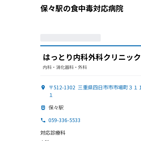
保々駅
の
食中毒
対応病院
はっとり内科外科クリニック
内科・​消化器科・​外科
〒512-1302
三重県四日市市市場町３１
１
保々駅
059-336-5533
対応診療科