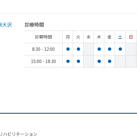
東大沢
診療時間
診察時間
月
火
水
木
金
土
日
8:30 - 12:00
●
●
●
●
●
15:00 - 18:30
●
●
●
●
・​リハビリテーション