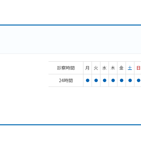
診察時間
月
火
水
木
金
土
日
24時間
●
●
●
●
●
●
●