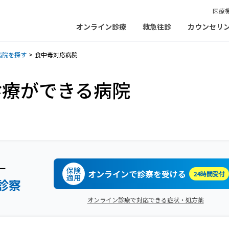
医療
オンライン診療
救急往診
カウンセリ
病院を探す
食中毒対応病院
診療ができる病院
ー
保険
オンラインで診察を受ける
24時間受付
適用
診察
オンライン診療で対応できる症状・処方薬