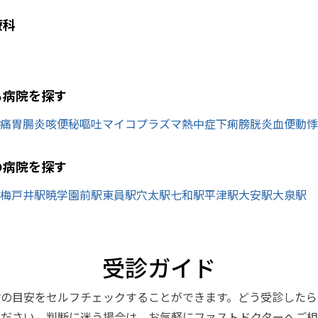
療科
ら病院を探す
痛
胃腸炎
咳
便秘
嘔吐
マイコプラズマ
熱中症
下痢
膀胱炎
血便
動悸
の病院を探す
梅戸井駅
暁学園前駅
東員駅
穴太駅
七和駅
平津駅
大安駅
大泉駅
受診ガイド
診の目安をセルフチェックすることができます。どう受診したら
ください。判断に迷う場合は、お気軽にファストドクターへご相