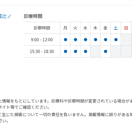
成辻ノ
診療時間
診察時間
月
火
水
木
金
土
日
9:00 - 12:00
●
●
●
●
●
●
15:30 - 18:30
●
●
●
●
た情報をもとにしています。診療科や診察時間が変更されている場合が
サイト等でご確認ください。
て生じた損害について一切の責任を負いません。掲載情報に誤りがある
さい。