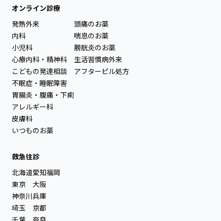
オンライン診療
発熱外来
頭痛のお薬
内科
喘息のお薬
小児科
膀胱炎のお薬
心療内科・精神科
生活習慣病外来
こどもの発達相談
アフターピル処方
不眠症・睡眠障害
胃腸炎・腹痛・下痢
アレルギー科
皮膚科
いつものお薬
救急往診
北海道
愛知
福岡
東京
大阪
神奈川
兵庫
埼玉
京都
千葉
奈良