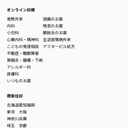
オンライン診療
発熱外来
頭痛のお薬
内科
喘息のお薬
小児科
膀胱炎のお薬
心療内科・精神科
生活習慣病外来
こどもの発達相談
アフターピル処方
不眠症・睡眠障害
胃腸炎・腹痛・下痢
アレルギー科
皮膚科
いつものお薬
救急往診
北海道
愛知
福岡
東京
大阪
神奈川
兵庫
埼玉
京都