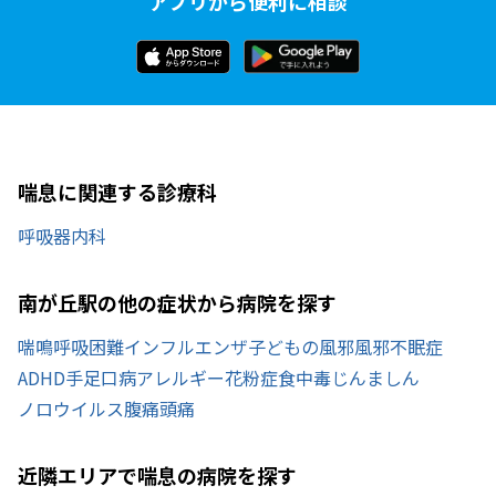
アプリから便利に相談
喘息に関連する診療科
呼吸器内科
南が丘駅の他の症状から病院を探す
喘鳴
呼吸困難
インフルエンザ
子どもの風邪
風邪
不眠症
ADHD
手足口病
アレルギー
花粉症
食中毒
じんましん
ノロウイルス
腹痛
頭痛
近隣エリアで喘息の病院を探す