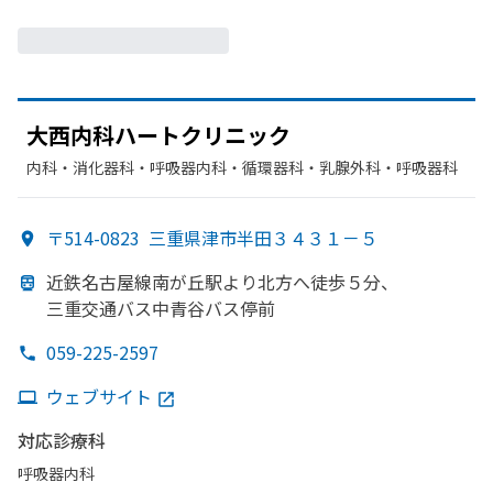
大西内科ハートクリニック
内科・​消化器科・​呼吸器内科・​循環器科・​乳腺外科・​呼吸器科
〒514-0823
三重県津市半田３４３１－５
近鉄名古屋線南が
丘駅より
北方
へ
徒歩５分、
三重交通バス中
青谷バス停前
059-225-2597
ウェブサイト
対応診療科
呼吸器内科