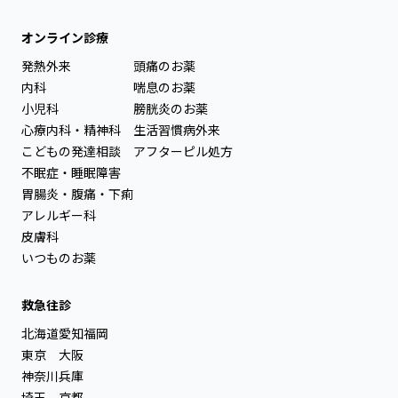
オンライン診療
発熱外来
頭痛のお薬
内科
喘息のお薬
小児科
膀胱炎のお薬
心療内科・精神科
生活習慣病外来
こどもの発達相談
アフターピル処方
不眠症・睡眠障害
胃腸炎・腹痛・下痢
アレルギー科
皮膚科
いつものお薬
救急往診
北海道
愛知
福岡
東京
大阪
神奈川
兵庫
埼玉
京都