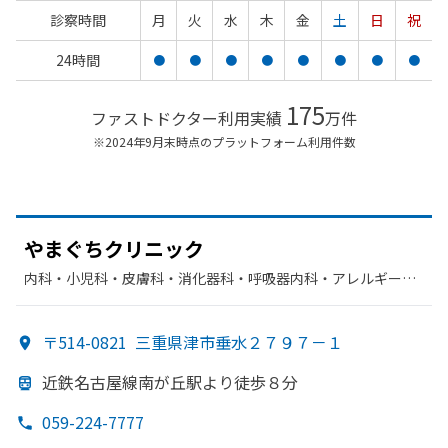
診察時間
月
火
水
木
金
土
日
祝
24時間
●
●
●
●
●
●
●
●
175
ファストドクター利用実績
万件
※2024年9月末時点のプラットフォーム利用件数
やまぐちクリニック
内科・​小児科・​皮膚科・​消化器科・​呼吸器内科・​アレルギー
科・​循環器科・​呼吸器科・​糖尿病内科
〒514-0821
三重県津市垂水２７９７－１
近鉄名古屋線南が
丘駅より
徒歩８分
059-224-7777