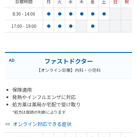
診察時間
月
火
水
木
金
土
日
祝
8:30 - 14:00
●
●
●
●
●
●
17:00 - 19:00
●
●
●
●
ファストドクター
AD
【オンライン診療】内科・小児科
保険適用
発熱やインフルエンザに対応
処方薬は薬局か宅配で受け取り
*処方は医師の判断によります
オンライン対応できる症状