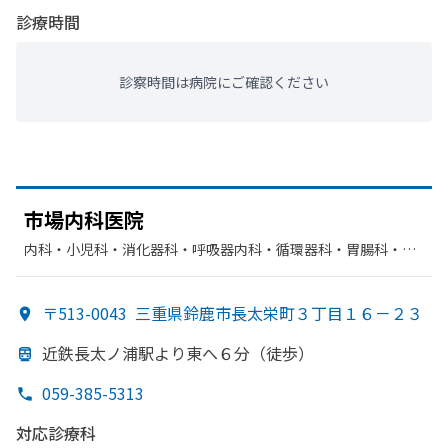
診療時間
診察時間は病院にご確認ください
市場内科医院
内科・​小児科・​消化器科・​呼吸器内科・​循環器科・​胃腸科・​呼
吸器科
〒513-0043
三重県鈴鹿市長太栄町３丁目１６－２３
近鉄長太ノ浦駅より
東へ
６分
（徒歩）
059-385-5313
対応診療科