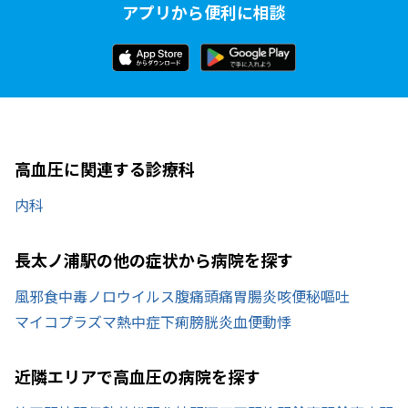
アプリから便利に相談
高血圧に関連する診療科
内科
長太ノ浦駅の他の症状から病院を探す
風邪
食中毒
ノロウイルス
腹痛
頭痛
胃腸炎
咳
便秘
嘔吐
マイコプラズマ
熱中症
下痢
膀胱炎
血便
動悸
近隣エリアで高血圧の病院を探す