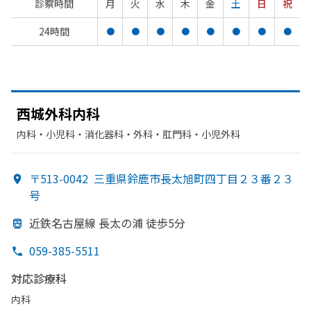
診察時間
月
火
水
木
金
土
日
祝
24時間
●
●
●
●
●
●
●
●
西城外科内科
内科・​小児科・​消化器科・​外科・​肛門科・​小児外科
〒513-0042
三重県鈴鹿市長太旭町四丁目２３番２３
号
近鉄名古屋線 長太の
浦 徒歩5分
059-385-5511
対応診療科
内科