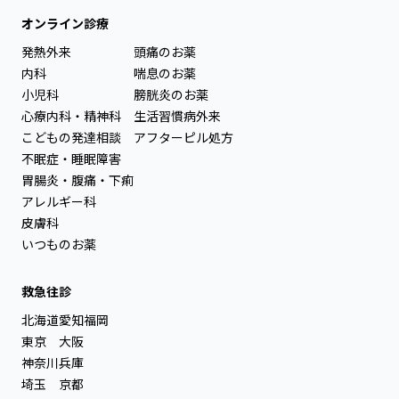
オンライン診療
発熱外来
頭痛のお薬
内科
喘息のお薬
小児科
膀胱炎のお薬
心療内科・精神科
生活習慣病外来
こどもの発達相談
アフターピル処方
不眠症・睡眠障害
胃腸炎・腹痛・下痢
アレルギー科
皮膚科
いつものお薬
救急往診
北海道
愛知
福岡
東京
大阪
神奈川
兵庫
埼玉
京都