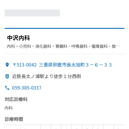
中沢内科
内科・​小児科・​消化器科・​胃腸科・​呼吸器科・​循環器科・​放射
線科・​リハビリテーション
〒513-0042
三重県鈴鹿市長太旭町３－６－３３
近鉄長太ノ浦駅より
徒歩１分西側
059-385-0337
対応診療科
内科
診療時間