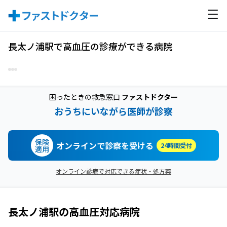
長太ノ浦駅で高血圧の診療ができる病院
困ったときの救急窓口
ファストドクター
おうちにいながら医師が診察
保険
オンラインで診察を受ける
24時間受付
適用
オンライン診療で対応できる症状・処方薬
長太ノ浦駅
の
高血圧
対応病院