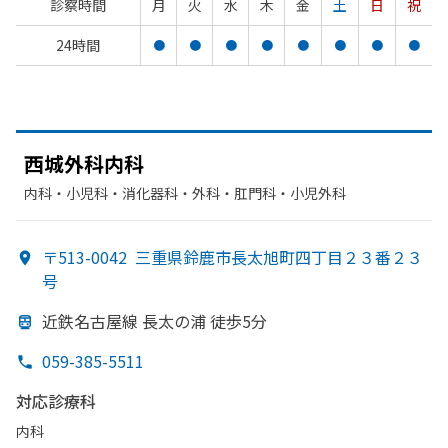
診察時間
月
火
水
木
金
土
日
祝
24時間
●
●
●
●
●
●
●
●
西城外科内科
内科・​小児科・​消化器科・​外科・​肛門科・​小児外科
〒513-0042
三重県鈴鹿市長太旭町四丁目２３番２３
号
近鉄名古屋線 長太の
浦 徒歩5分
059-385-5511
対応診療科
内科