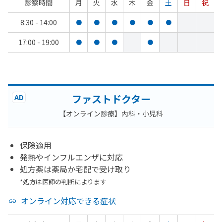
診察時間
月
火
水
木
金
土
日
祝
8:30 - 14:00
●
●
●
●
●
●
17:00 - 19:00
●
●
●
●
ファストドクター
AD
【オンライン診療】内科・小児科
保険適用
発熱やインフルエンザに対応
処方薬は薬局か宅配で受け取り
*処方は医師の判断によります
オンライン対応できる症状