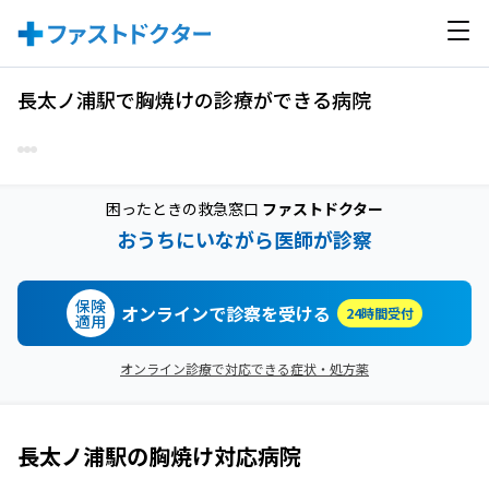
長太ノ浦駅で胸焼けの診療ができる病院
困ったときの救急窓口
ファストドクター
おうちにいながら医師が診察
保険
オンラインで診察を受ける
24時間受付
適用
オンライン診療で対応できる症状・処方薬
長太ノ浦駅
の
胸焼け
対応病院