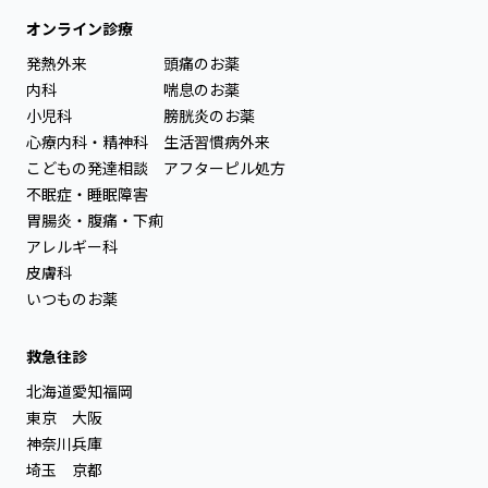
オンライン診療
発熱外来
頭痛のお薬
内科
喘息のお薬
小児科
膀胱炎のお薬
心療内科・精神科
生活習慣病外来
こどもの発達相談
アフターピル処方
不眠症・睡眠障害
胃腸炎・腹痛・下痢
アレルギー科
皮膚科
いつものお薬
救急往診
北海道
愛知
福岡
東京
大阪
神奈川
兵庫
埼玉
京都