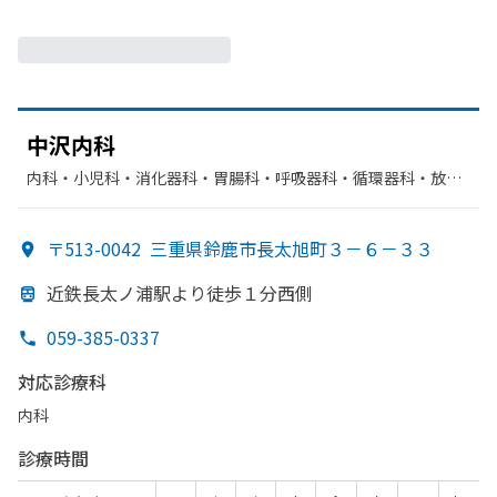
中沢内科
内科・​小児科・​消化器科・​胃腸科・​呼吸器科・​循環器科・​放射
線科・​リハビリテーション
〒513-0042
三重県鈴鹿市長太旭町３－６－３３
近鉄長太ノ浦駅より
徒歩１分西側
059-385-0337
対応診療科
内科
診療時間