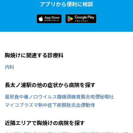
アプリから便利に相談
胸焼けに関連する診療科
内科
長太ノ浦駅の他の症状から病院を探す
風邪
食中毒
ノロウイルス
腹痛
頭痛
胃腸炎
咳
便秘
嘔吐
マイコプラズマ
熱中症
下痢
膀胱炎
血便
動悸
近隣エリアで胸焼けの病院を探す