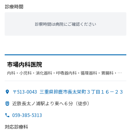
診療時間
診察時間は病院にご確認ください
市場内科医院
内科・​小児科・​消化器科・​呼吸器内科・​循環器科・​胃腸科・​呼
吸器科
〒513-0043
三重県鈴鹿市長太栄町３丁目１６－２３
近鉄長太ノ浦駅より
東へ
６分
（徒歩）
059-385-5313
対応診療科