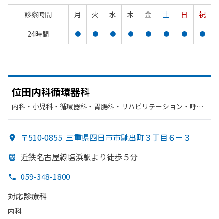
診察時間
月
火
水
木
金
土
日
祝
24時間
●
●
●
●
●
●
●
●
位田内科循環器科
内科・​小児科・​循環器科・​胃腸科・​リハビリテーション・​呼吸
器科
〒510-0855
三重県四日市市馳出町３丁目６－３
近鉄名古屋線塩浜駅より
徒歩５分
059-348-1800
対応診療科
内科