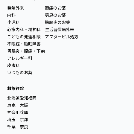
発熱外来
頭痛のお薬
内科
喘息のお薬
小児科
膀胱炎のお薬
心療内科・精神科
生活習慣病外来
こどもの発達相談
アフターピル処方
不眠症・睡眠障害
胃腸炎・腹痛・下痢
アレルギー科
皮膚科
いつものお薬
救急往診
北海道
愛知
福岡
東京
大阪
神奈川
兵庫
埼玉
京都
千葉
奈良