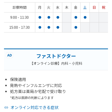
診察時間
月
火
水
木
金
土
日
祝
9:00 - 11:30
●
●
●
●
●
15:00 - 17:30
●
●
●
●
ファストドクター
AD
【オンライン診療】内科・小児科
保険適用
発熱やインフルエンザに対応
処方薬は薬局か宅配で受け取り
*処方は医師の判断によります
オンライン対応できる症状