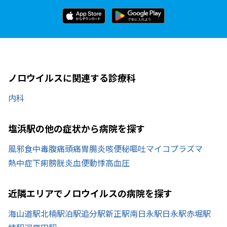
ノロウイルスに関連する診療科
内科
塩浜駅の他の症状から病院を探す
風邪
食中毒
腹痛
頭痛
胃腸炎
咳
便秘
嘔吐
マイコプラズマ
熱中症
下痢
膀胱炎
血便
動悸
高血圧
近隣エリアでノロウイルスの病院を探す
海山道駅
北楠駅
泊駅
追分駅
新正駅
南日永駅
日永駅
赤堀駅