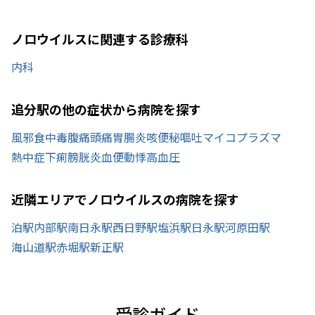
ノロウイルスに関連する診療科
内科
追分駅の他の症状から病院を探す
風邪
食中毒
腹痛
頭痛
胃腸炎
咳
便秘
嘔吐
マイコプラズマ
熱中症
下痢
膀胱炎
血便
動悸
高血圧
近隣エリアでノロウイルスの病院を探す
泊駅
内部駅
南日永駅
西日野駅
塩浜駅
日永駅
河原田駅
海山道駅
赤堀駅
新正駅
受診ガイド