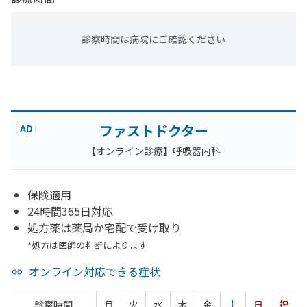
診察時間は病院にご確認ください
ファストドクター
AD
【オンライン診療】呼吸器内科
保険適用
24時間365日対応
処方薬は薬局か宅配で受け取り
*処方は医師の判断によります
オンライン対応できる症状
診察時間
月
火
水
木
金
土
日
祝