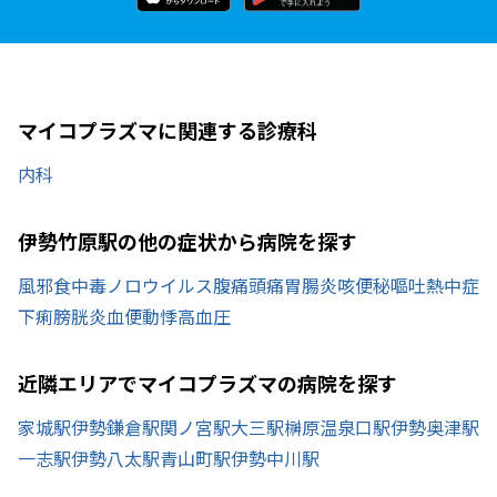
マイコプラズマに関連する診療科
内科
伊勢竹原駅の他の症状から病院を探す
風邪
食中毒
ノロウイルス
腹痛
頭痛
胃腸炎
咳
便秘
嘔吐
熱中症
下痢
膀胱炎
血便
動悸
高血圧
近隣エリアでマイコプラズマの病院を探す
家城駅
伊勢鎌倉駅
関ノ宮駅
大三駅
榊原温泉口駅
伊勢奥津駅
一志駅
伊勢八太駅
青山町駅
伊勢中川駅