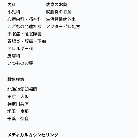
内科
喘息のお薬
小児科
膀胱炎のお薬
心療内科・精神科
生活習慣病外来
こどもの発達相談
アフターピル処方
不眠症・睡眠障害
胃腸炎・腹痛・下痢
アレルギー科
皮膚科
いつものお薬
救急往診
北海道
愛知
福岡
東京
大阪
神奈川
兵庫
埼玉
京都
千葉
奈良
メディカルカウンセリング