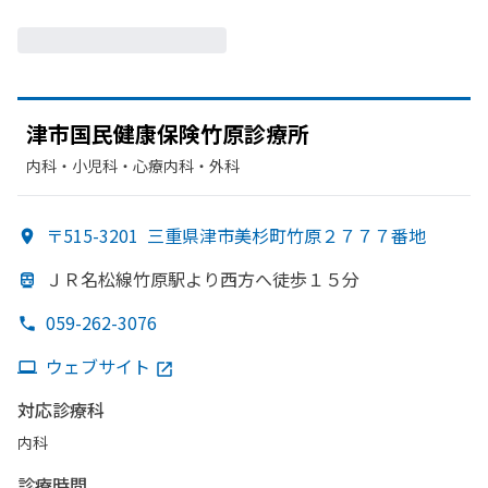
津市国民健康保険竹原診療所
内科・​小児科・​心療内科・​外科
〒515-3201
三重県津市美杉町竹原２７７７番地
ＪＲ名松線竹原駅より
西方
へ
徒歩１５分
059-262-3076
ウェブサイト
対応診療科
内科
診療時間