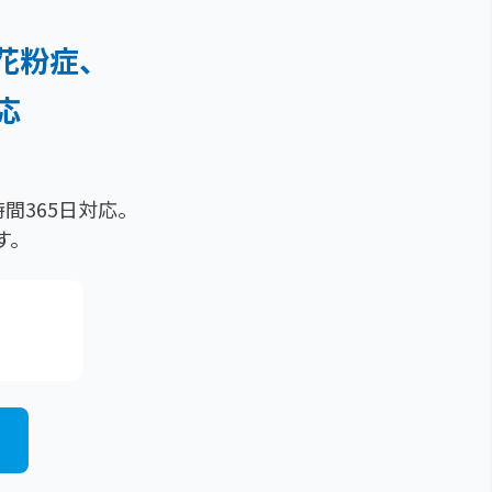
花粉症、
応
間365日対応。
す。