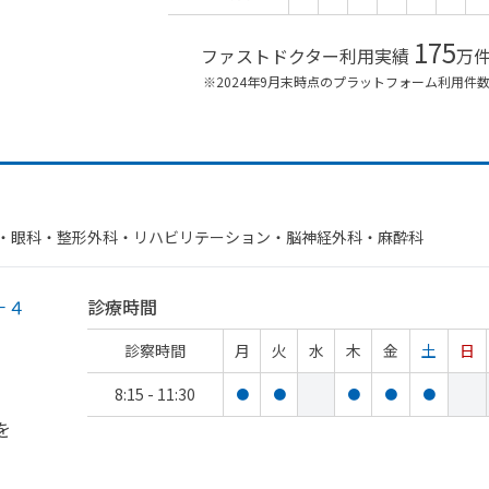
175
ファストドクター利用実績
万
※2024年9月末時点のプラットフォーム利用件
・​眼科・​整形外科・​リハビリテーション・​脳神経外科・​麻酔科
－４
診療時間
診察時間
月
火
水
木
金
土
日
8:15 - 11:30
●
●
●
●
●
を