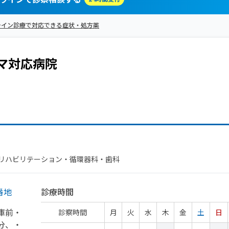
ライン診療で対応できる症状・処方薬
マ
対応病院
​リハビリテーション・​循環器科・​歯科
番地
診療時間
庫前・
診察時間
月
火
水
木
金
土
日
分、
・