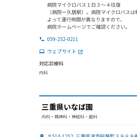
病院マイクロバス１日３～４往復
（病院ー久居駅）。
病院マイクロバスは
よって
運行時間が
異なりますので、
病院ホームページで
ご確認ください。
059-252-0211
ウェブサイト
対応診療科
内科
三重県いなば園
内科・​精神科・神経科・​歯科
〒514-1252
三重県津市稲葉町３９８９