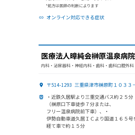
*処方は医師の判断によります
オンライン対応できる症状
医療法人暲純会榊原温泉病院
内科・​泌尿器科・​神経内科・​歯科・​歯科口腔外科
〒514-1293
三重県津市榊原町１０３３
・近鉄久居駅より
三重交通バス約２５分
（榊原口下車徒歩７分または、
フリー温泉病院前下車）、
・
伊勢自動車道久居ＩＣより
国道１６５号
経て車で
約１５分