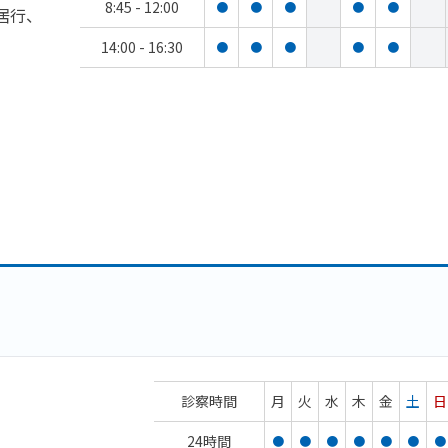
8:45 - 12:00
●
●
●
●
●
居行、
14:00 - 16:30
●
●
●
●
●
診察時間
月
火
水
木
金
土
日
24時間
●
●
●
●
●
●
●