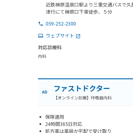
近鉄榊原温泉口駅より
三重交通バスで
久
津行にて榊原口下車徒歩、
５分
059-252-2300
ウェブサイト
対応診療科
内科
ファストドクター
AD
【オンライン診療】呼吸器内科
保険適用
24時間365日対応
処方薬は薬局か宅配で受け取り