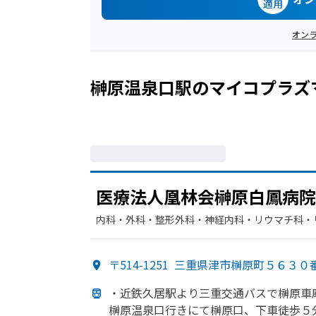
適用
オン
榊原温泉口駅
の
マイコプラズ
医療法人凰林会榊原白鳳病院
内科・​外科・​整形外科・​神経内科・​リウマチ科・
〒514-1251
三重県津市榊原町５６３０
・近鉄久居駅より
三重交通バスで
榊原車
榊原温泉口
行きにて榊原口、
下車徒歩５