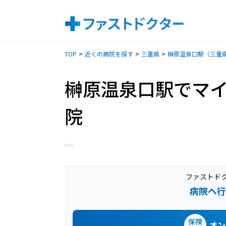
TOP
近くの病院を探す
三重県
榊原温泉口駅（三重
榊原温泉口駅でマ
院
ファストド
病院へ行
保険
オン