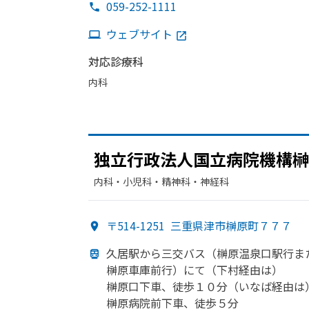
059-252-1111
ウェブサイト
対応診療科
内科
独立行政法人国立病院機構榊
内科・​小児科・​精神科・神経科
〒514-1251
三重県津市榊原町７７７
久居駅から
三交バス
（榊原温泉口駅行ま
榊原車庫前行）にて
（下村経由は）
榊原口下車、
徒歩１０分
（いなば
経由は
榊原病院前下車、
徒歩５分