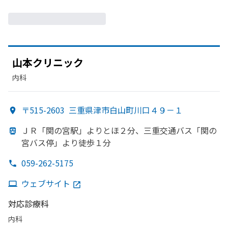
山本クリニック
内科
〒515-2603
三重県津市白山町川口４９－１
ＪＲ
「関の
宮駅」よりと
ほ２分、
三重交通バス
「関の
宮バス停」より
徒歩１分
059-262-5175
ウェブサイト
対応診療科
内科