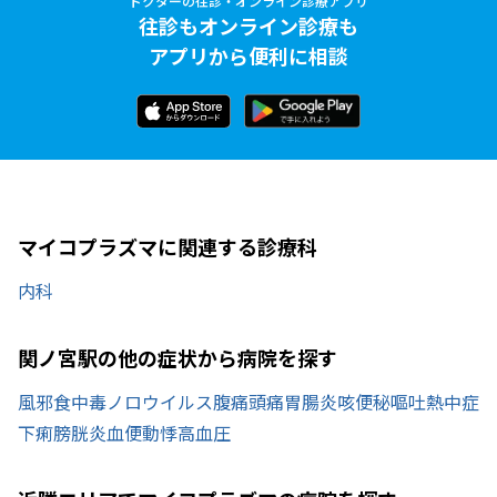
ドクターの往診・オンライン診療アプリ
往診もオンライン診療も
アプリから便利に相談
マイコプラズマに関連する診療科
内科
関ノ宮駅の他の症状から病院を探す
風邪
食中毒
ノロウイルス
腹痛
頭痛
胃腸炎
咳
便秘
嘔吐
熱中症
下痢
膀胱炎
血便
動悸
高血圧