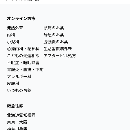
オンライン診療
発熱外来
頭痛のお薬
内科
喘息のお薬
小児科
膀胱炎のお薬
心療内科・精神科
生活習慣病外来
こどもの発達相談
アフターピル処方
不眠症・睡眠障害
胃腸炎・腹痛・下痢
アレルギー科
皮膚科
いつものお薬
救急往診
北海道
愛知
福岡
東京
大阪
神奈川
兵庫