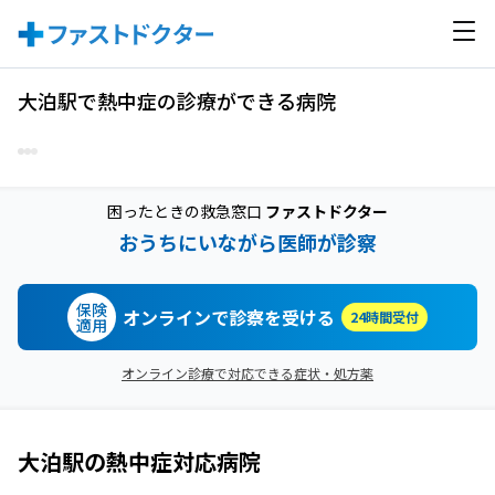
大泊駅で熱中症の診療ができる病院
困ったときの救急窓口
ファストドクター
おうちにいながら医師が診察
保険
オンラインで診察を受ける
24時間受付
適用
オンライン診療で対応できる症状・処方薬
大泊駅
の
熱中症
対応病院