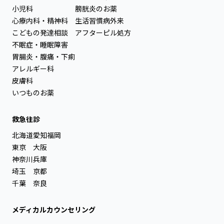
小児科
膀胱炎のお薬
心療内科・精神科
生活習慣病外来
こどもの発達相談
アフターピル処方
不眠症・睡眠障害
胃腸炎・腹痛・下痢
アレルギー科
皮膚科
いつものお薬
救急往診
北海道
愛知
福岡
東京
大阪
神奈川
兵庫
埼玉
京都
千葉
奈良
メディカルカウンセリング