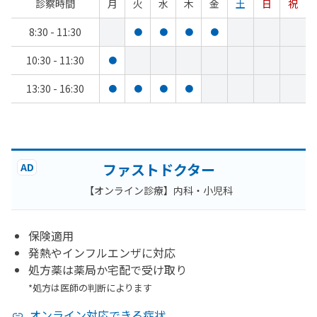
診察時間
月
火
水
木
金
土
日
祝
8:30 - 11:30
●
●
●
●
10:30 - 11:30
●
13:30 - 16:30
●
●
●
●
ファストドクター
AD
【オンライン診療】内科・小児科
保険適用
発熱やインフルエンザに対応
処方薬は薬局か宅配で受け取り
*処方は医師の判断によります
オンライン対応できる症状