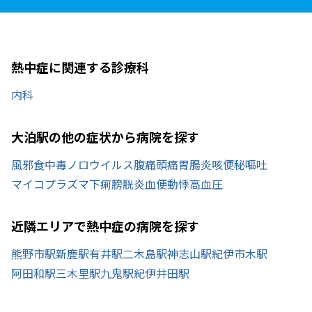
熱中症に関連する診療科
内科
大泊駅の他の症状から病院を探す
風邪
食中毒
ノロウイルス
腹痛
頭痛
胃腸炎
咳
便秘
嘔吐
マイコプラズマ
下痢
膀胱炎
血便
動悸
高血圧
近隣エリアで熱中症の病院を探す
熊野市駅
新鹿駅
有井駅
二木島駅
神志山駅
紀伊市木駅
阿田和駅
三木里駅
九鬼駅
紀伊井田駅