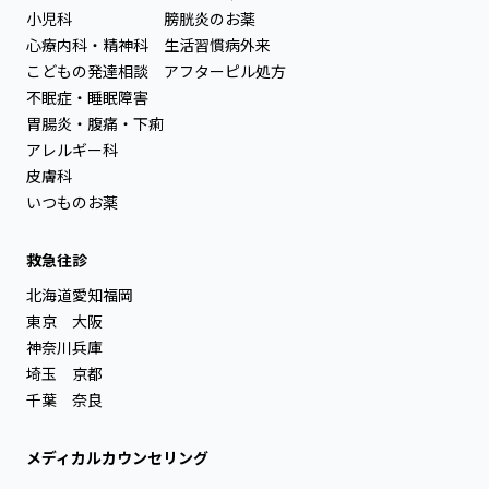
小児科
膀胱炎のお薬
心療内科・精神科
生活習慣病外来
こどもの発達相談
アフターピル処方
不眠症・睡眠障害
胃腸炎・腹痛・下痢
アレルギー科
皮膚科
いつものお薬
救急往診
北海道
愛知
福岡
東京
大阪
神奈川
兵庫
埼玉
京都
千葉
奈良
メディカルカウンセリング