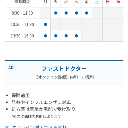
診察時間
月
火
水
木
金
土
日
祝
8:30 - 11:30
●
●
●
●
10:30 - 11:30
●
13:30 - 16:30
●
●
●
●
ファストドクター
AD
【オンライン診療】内科・小児科
保険適用
発熱やインフルエンザに対応
処方薬は薬局か宅配で受け取り
*処方は医師の判断によります
オンライン対応できる症状