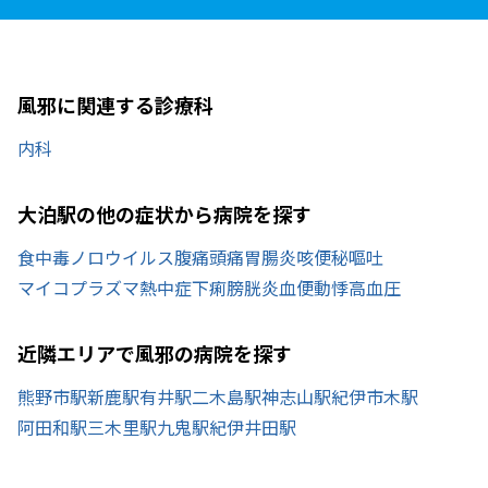
風邪に関連する診療科
内科
大泊駅の他の症状から病院を探す
食中毒
ノロウイルス
腹痛
頭痛
胃腸炎
咳
便秘
嘔吐
マイコプラズマ
熱中症
下痢
膀胱炎
血便
動悸
高血圧
近隣エリアで風邪の病院を探す
熊野市駅
新鹿駅
有井駅
二木島駅
神志山駅
紀伊市木駅
阿田和駅
三木里駅
九鬼駅
紀伊井田駅