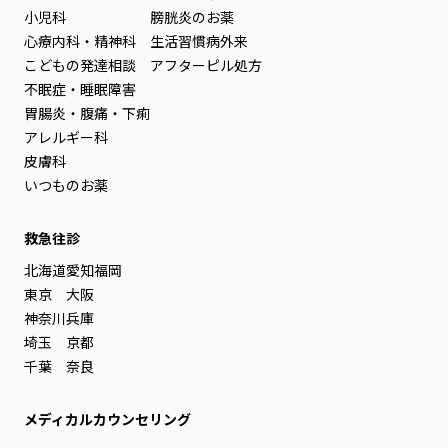
小児科
膀胱炎のお薬
心療内科・精神科
生活習慣病外来
こどもの発達相談
アフターピル処方
不眠症・睡眠障害
胃腸炎・腹痛・下痢
アレルギー科
皮膚科
いつものお薬
救急往診
北海道
愛知
福岡
東京
大阪
神奈川
兵庫
埼玉
京都
千葉
奈良
メディカルカウンセリング