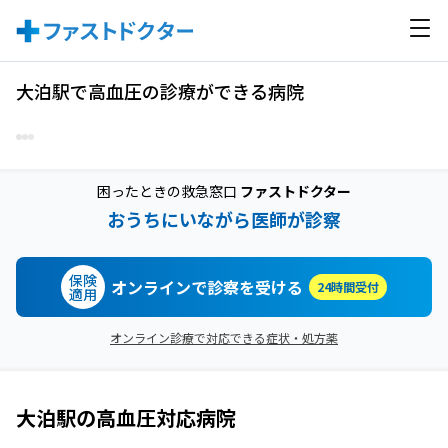
大泊駅で高血圧の診療ができる病院
困ったときの救急窓口
ファストドクター
おうちにいながら医師が診察
保険
オンラインで診察を受ける
24時間受付
適用
オンライン診療で対応できる症状・処方薬
大泊駅
の
高血圧
対応病院