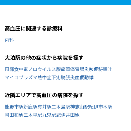
高血圧に関連する診療科
内科
大泊駅の他の症状から病院を探す
風邪
食中毒
ノロウイルス
腹痛
頭痛
胃腸炎
咳
便秘
嘔吐
マイコプラズマ
熱中症
下痢
膀胱炎
血便
動悸
近隣エリアで高血圧の病院を探す
熊野市駅
新鹿駅
有井駅
二木島駅
神志山駅
紀伊市木駅
阿田和駅
三木里駅
九鬼駅
紀伊井田駅