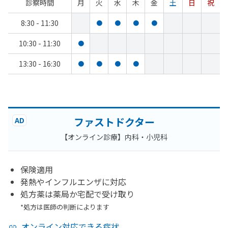
診察時間
月
火
水
木
金
土
日
祝
8:30 - 11:30
●
●
●
●
10:30 - 11:30
●
13:30 - 16:30
●
●
●
●
ファストドクター
AD
【オンライン診療】内科・小児科
保険適用
発熱やインフルエンザに対応
処方薬は薬局か宅配で受け取り
*処方は医師の判断によります
オンライン対応できる症状