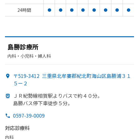
24時間
●
●
●
●
●
●
●
●
島勝診療所
内科・​小児科・​婦人科
〒519-3412
三重県北牟婁郡紀北町海山区島勝浦３１
５ー２
ＪＲ紀勢線相賀駅より
バスで
約４０分。
島勝バス停下車徒歩５分。
0597-39-0009
対応診療科
内科