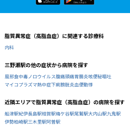
脂質異常症（高脂血症）に関連する診療科
内科
三野瀬駅の他の症状から病院を探す
風邪
食中毒
ノロウイルス
腹痛
頭痛
胃腸炎
咳
便秘
嘔吐
マイコプラズマ
熱中症
下痢
膀胱炎
血便
動悸
近隣エリアで脂質異常症（高脂血症）の病院を探す
船津駅
紀伊長島駅
相賀駅
梅ケ谷駅
尾鷲駅
大内山駅
九鬼駅
伊勢柏崎駅
三木里駅
阿曽駅