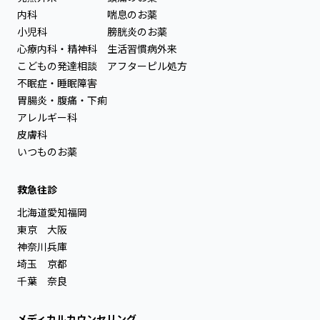
内科
喘息のお薬
小児科
膀胱炎のお薬
心療内科・精神科
生活習慣病外来
こどもの発達相談
アフターピル処方
不眠症・睡眠障害
胃腸炎・腹痛・下痢
アレルギー科
皮膚科
いつものお薬
救急往診
北海道
愛知
福岡
東京
大阪
神奈川
兵庫
埼玉
京都
千葉
奈良
メディカルカウンセリング