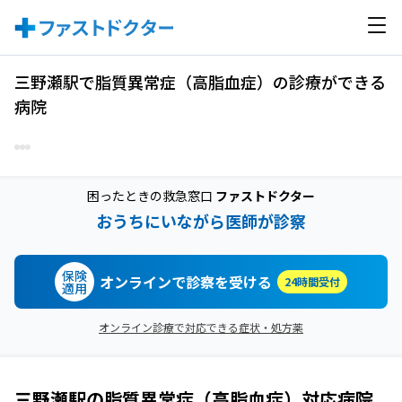
三野瀬駅で脂質異常症（高脂血症）の診療ができる
病院
困ったときの救急窓口
ファストドクター
おうちにいながら医師が診察
保険
オンラインで診察を受ける
24時間受付
適用
オンライン診療で対応できる症状・処方薬
三野瀬駅
の
脂質異常症（高脂血症）
対応病院