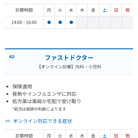
診察時間
月
火
水
木
金
土
日
祝
14:00 - 16:00
●
●
●
ファストドクター
AD
【オンライン診療】内科・小児科
保険適用
発熱やインフルエンザに対応
処方薬は薬局か宅配で受け取り
*処方は医師の判断によります
オンライン対応できる症状
診察時間
月
火
水
木
金
土
日
祝