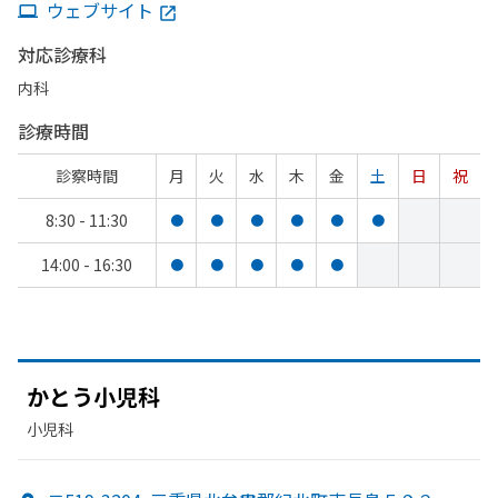
ウェブサイト
対応診療科
内科
診療時間
診察時間
月
火
水
木
金
土
日
祝
8:30 - 11:30
●
●
●
●
●
●
14:00 - 16:30
●
●
●
●
●
かとう
小児科
小児科