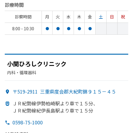
診療時間
診察時間
月
火
水
木
金
土
日
祝
8:00 - 10:30
●
●
●
●
●
小関ひろしクリニック
内科・​循環器科
〒519-2911
三重県度会郡大紀町錦９１５－４５
ＪＲ紀勢線伊勢柏崎駅より
車で
１５分、
ＪＲ紀勢線紀伊長島駅より
車で
１５分
0598-75-1000