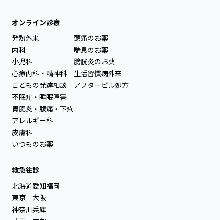
オンライン診療
発熱外来
頭痛のお薬
内科
喘息のお薬
小児科
膀胱炎のお薬
心療内科・精神科
生活習慣病外来
こどもの発達相談
アフターピル処方
不眠症・睡眠障害
胃腸炎・腹痛・下痢
アレルギー科
皮膚科
いつものお薬
救急往診
北海道
愛知
福岡
東京
大阪
神奈川
兵庫