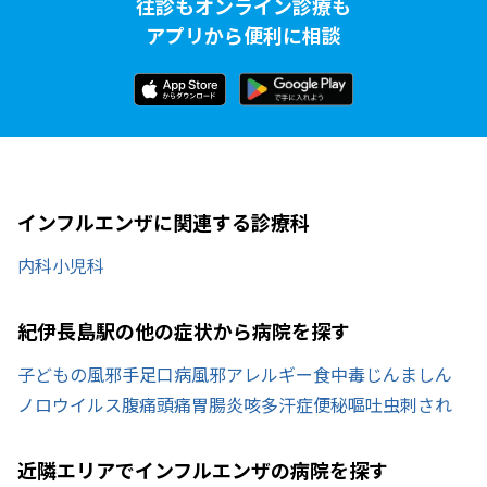
往診もオンライン診療も
アプリから便利に相談
インフルエンザに関連する診療科
内科
小児科
紀伊長島駅の他の症状から病院を探す
子どもの風邪
手足口病
風邪
アレルギー
食中毒
じんましん
ノロウイルス
腹痛
頭痛
胃腸炎
咳
多汗症
便秘
嘔吐
虫刺され
近隣エリアでインフルエンザの病院を探す