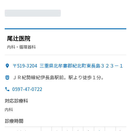
尾辻医院
内科・​循環器科
〒519-3204
三重県北牟婁郡紀北町東長島３２３－１
ＪＲ紀勢線紀伊長島駅前。
駅より
徒歩１分。
0597-47-0722
対応診療科
内科
診療時間