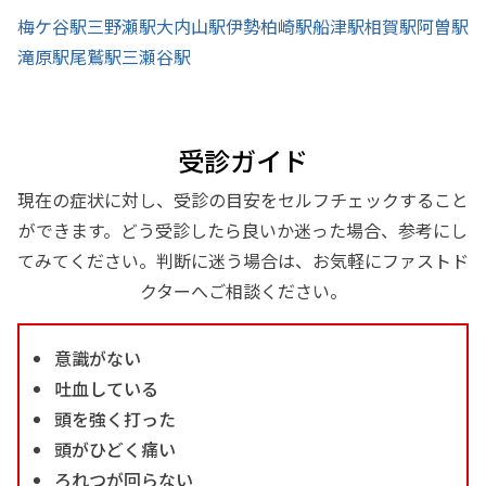
梅ケ谷駅
三野瀬駅
大内山駅
伊勢柏崎駅
船津駅
相賀駅
阿曽駅
滝原駅
尾鷲駅
三瀬谷駅
受診ガイド
現在の症状に対し、受診の目安をセルフチェックすること
ができます。どう受診したら良いか迷った場合、参考にし
てみてください。判断に迷う場合は、お気軽にファストド
クターへご相談ください。
意識がない
吐血している
頭を強く打った
頭がひどく痛い
ろれつが回らない