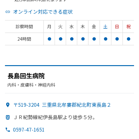
オンライン対応できる症状
診察時間
月
火
水
木
金
土
日
祝
24時間
●
●
●
●
●
●
●
●
長島回生病院
内科・​皮膚科・​神経内科
〒519-3204
三重県北牟婁郡紀北町東長島２
ＪＲ紀勢線紀伊長島駅より
徒歩５分。
0597-47-1651