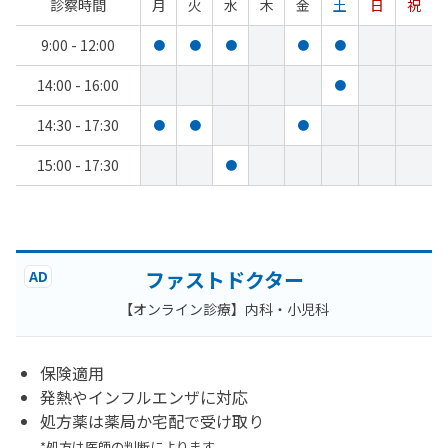
診察時間
月
火
水
木
金
土
日
祝
9:00 - 12:00
●
●
●
●
●
14:00 - 16:00
●
14:30 - 17:30
●
●
●
15:00 - 17:30
●
ファストドクター
AD
【オンライン診療】内科・小児科
保険適用
発熱やインフルエンザに対応
処方薬は薬局か宅配で受け取り
*処方は医師の判断によります