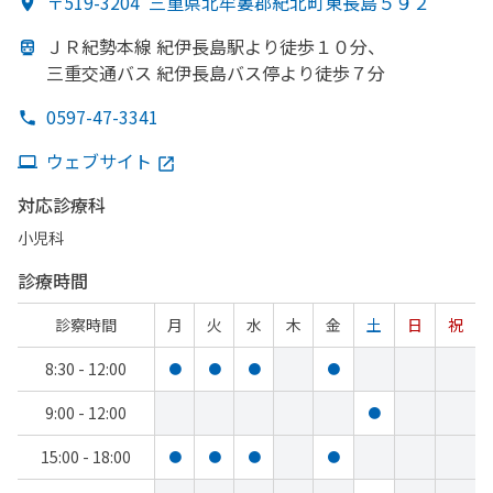
〒519-3204
三重県北牟婁郡紀北町東長島５９２
ＪＲ紀勢本線 紀伊長島駅より
徒歩１０分、
三重交通バス 紀伊長島バス停より
徒歩７分
0597-47-3341
ウェブサイト
対応診療科
小児科
診療時間
診察時間
月
火
水
木
金
土
日
祝
8:30 - 12:00
●
●
●
●
9:00 - 12:00
●
15:00 - 18:00
●
●
●
●