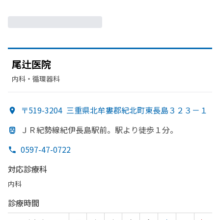
尾辻医院
内科・​循環器科
〒519-3204
三重県北牟婁郡紀北町東長島３２３－１
ＪＲ紀勢線紀伊長島駅前。
駅より
徒歩１分。
0597-47-0722
対応診療科
内科
診療時間