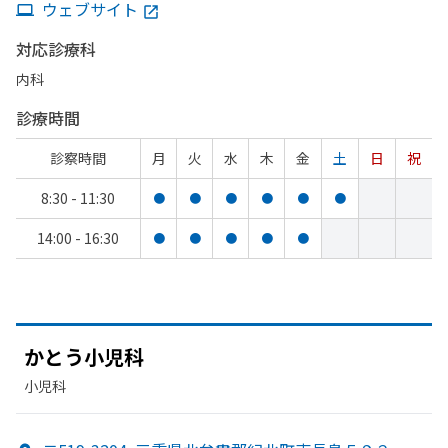
ウェブサイト
対応診療科
内科
診療時間
診察時間
月
火
水
木
金
土
日
祝
8:30 - 11:30
●
●
●
●
●
●
14:00 - 16:30
●
●
●
●
●
かとう
小児科
小児科