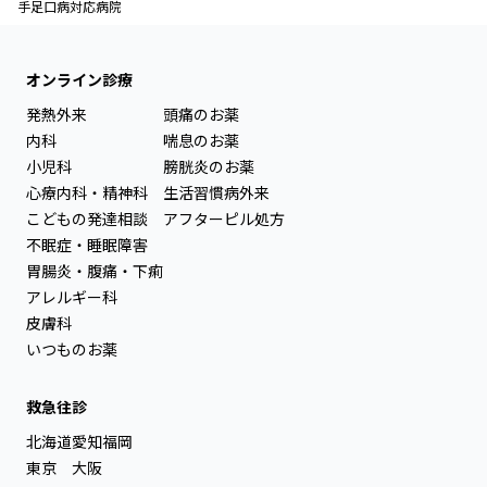
手足口病対応病院
オンライン診療
発熱外来
頭痛のお薬
内科
喘息のお薬
小児科
膀胱炎のお薬
心療内科・精神科
生活習慣病外来
こどもの発達相談
アフターピル処方
不眠症・睡眠障害
胃腸炎・腹痛・下痢
アレルギー科
皮膚科
いつものお薬
救急往診
北海道
愛知
福岡
東京
大阪