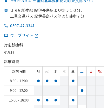
〒519-3204
三重県北牟婁郡紀北町東長島５９２
ＪＲ紀勢本線 紀伊長島駅より
徒歩１０分、
三重交通バス 紀伊長島バス停より
徒歩７分
0597-47-3341
ウェブサイト
対応診療科
小児科
診療時間
診察時間
月
火
水
木
金
土
日
祝
8:30 - 12:00
●
●
●
●
9:00 - 12:00
●
15:00 - 18:00
●
●
●
●