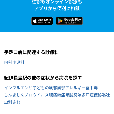
往診もオンライン診療も
アプリから便利に相談
手足口病に関連する診療科
内科
小児科
紀伊長島駅の他の症状から病院を探す
インフルエンザ
子どもの風邪
風邪
アレルギー
食中毒
じんましん
ノロウイルス
腹痛
頭痛
胃腸炎
咳
多汗症
便秘
嘔吐
虫刺され