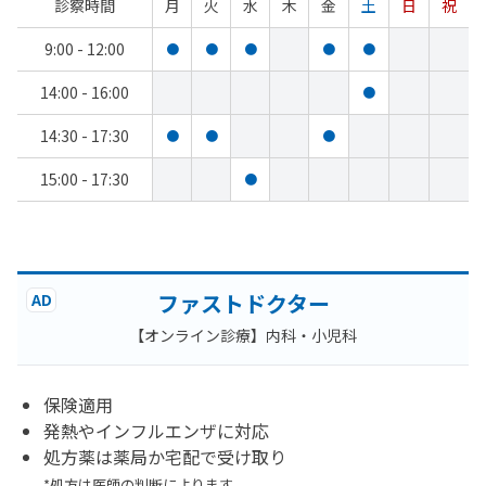
診察時間
月
火
水
木
金
土
日
祝
9:00 - 12:00
●
●
●
●
●
14:00 - 16:00
●
14:30 - 17:30
●
●
●
15:00 - 17:30
●
ファストドクター
AD
【オンライン診療】内科・小児科
保険適用
発熱やインフルエンザに対応
処方薬は薬局か宅配で受け取り
*処方は医師の判断によります