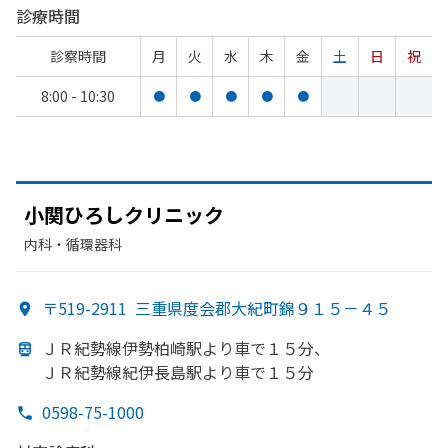
診療時間
診察時間
月
火
水
木
金
土
日
祝
8:00 - 10:30
●
●
●
●
●
小関ひろしクリニック
内科・​循環器科
〒519-2911
三重県度会郡大紀町錦９１５－４５
ＪＲ紀勢線伊勢柏崎駅より
車で
１５分、
ＪＲ紀勢線紀伊長島駅より
車で
１５分
0598-75-1000