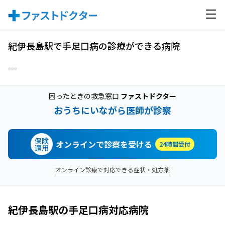
紀伊長島駅で手足口病の診療ができる病院
困ったときの救急窓口
ファストドクター
おうちにいながら医師が診察
保険
オンラインで診察を受ける
24時間受付
適用
オンライン診療で対応できる症状・処方薬
紀伊長島駅
の
手足口病
対応病院