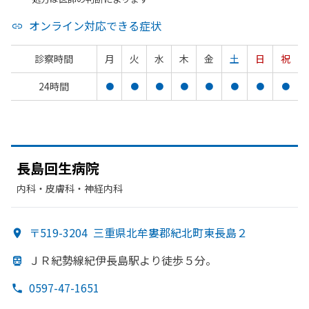
オンライン対応できる症状
診察時間
月
火
水
木
金
土
日
祝
24時間
●
●
●
●
●
●
●
●
長島回生病院
内科・​皮膚科・​神経内科
〒519-3204
三重県北牟婁郡紀北町東長島２
ＪＲ紀勢線紀伊長島駅より
徒歩５分。
0597-47-1651