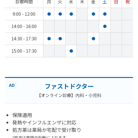
診察時間
月
火
水
木
金
土
日
祝
9:00 - 12:00
●
●
●
●
●
14:00 - 16:00
●
14:30 - 17:30
●
●
●
15:00 - 17:30
●
ファストドクター
AD
【オンライン診療】内科・小児科
保険適用
発熱やインフルエンザに対応
処方薬は薬局か宅配で受け取り
*処方は医師の判断によります