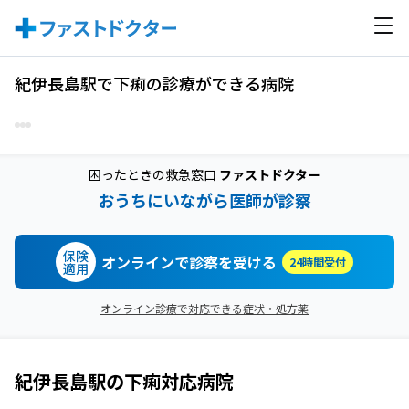
紀伊長島駅で下痢の診療ができる病院
困ったときの救急窓口
ファストドクター
おうちにいながら医師が診察
保険
オンラインで診察を受ける
24時間受付
適用
オンライン診療で対応できる症状・処方薬
紀伊長島駅
の
下痢
対応病院