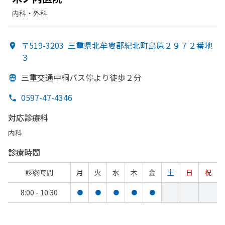
内科・​外科
〒519-3203
三重県北牟婁郡紀北町島原２９７２番地
３
三重交通中桐バス停より
徒歩２分
0597-47-4346
対応診療科
内科
診療時間
診察時間
月
火
水
木
金
土
日
祝
8:00 - 10:30
●
●
●
●
●