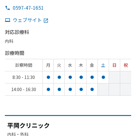
0597-47-1651
ウェブサイト
対応診療科
内科
診療時間
診察時間
月
火
水
木
金
土
日
祝
8:30 - 11:30
●
●
●
●
●
●
14:00 - 16:30
●
●
●
●
●
平岡クリニック
内科・​外科