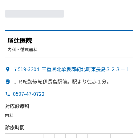
尾辻医院
内科・​循環器科
〒519-3204
三重県北牟婁郡紀北町東長島３２３－１
ＪＲ紀勢線紀伊長島駅前。
駅より
徒歩１分。
0597-47-0722
対応診療科
内科
診療時間