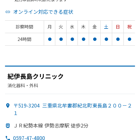
オンライン対応できる症状
診察時間
月
火
水
木
金
土
日
祝
24時間
●
●
●
●
●
●
●
●
紀伊長島クリニック
消化器科・​外科
〒519-3204
三重県北牟婁郡紀北町東長島２００－２
１
ＪＲ紀勢本線 伊勢志摩駅 徒歩2分
0597-47-4800