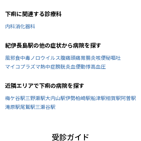
下痢に関連する診療科
内科
消化器科
紀伊長島駅の他の症状から病院を探す
風邪
食中毒
ノロウイルス
腹痛
頭痛
胃腸炎
咳
便秘
嘔吐
マイコプラズマ
熱中症
膀胱炎
血便
動悸
高血圧
近隣エリアで下痢の病院を探す
梅ケ谷駅
三野瀬駅
大内山駅
伊勢柏崎駅
船津駅
相賀駅
阿曽駅
滝原駅
尾鷲駅
三瀬谷駅
受診ガイド