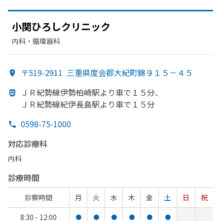
小関ひろしクリニック
内科・​循環器科
〒519-2911
三重県度会郡大紀町錦９１５－４５
ＪＲ紀勢線伊勢柏崎駅より
車で
１５分、
ＪＲ紀勢線紀伊長島駅より
車で
１５分
0598-75-1000
対応診療科
内科
診療時間
診察時間
月
火
水
木
金
土
日
祝
8:30 - 12:00
●
●
●
●
●
●