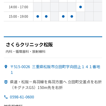
14:00 - 17:00
●
15:00 - 19:00
●
●
●
●
さくらクリニック松阪
内科・​循環器科・​放射線科
〒515-0026
三重県松阪市立田町字向田上１４１番地
１
県道・松阪－鳥羽線を
鳥羽方
面へ
立田町交差点を
右折
（キグナスGS）
150m先を
右折
0598-61-0600