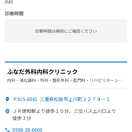
内科
診療時間
診察時間は病院にご確認ください
ふなだ
外科内科クリニック
内科・​消化器科・​外科・​整形外科・​肛門科・​リハビリテーショ
ン
〒515-0041
三重県松阪市上川町２２７９－１
ＪＲ徳和駅より
徒歩１０分、
三交バス上川口より
徒歩３分
0598-28-6600