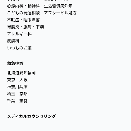
心療内科・精神科
生活習慣病外来
こどもの発達相談
アフターピル処方
不眠症・睡眠障害
胃腸炎・腹痛・下痢
アレルギー科
皮膚科
いつものお薬
救急往診
北海道
愛知
福岡
東京
大阪
神奈川
兵庫
埼玉
京都
千葉
奈良
メディカルカウンセリング