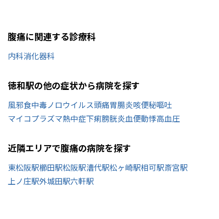
腹痛に関連する診療科
内科
消化器科
徳和駅の他の症状から病院を探す
風邪
食中毒
ノロウイルス
頭痛
胃腸炎
咳
便秘
嘔吐
マイコプラズマ
熱中症
下痢
膀胱炎
血便
動悸
高血圧
近隣エリアで腹痛の病院を探す
東松阪駅
櫛田駅
松阪駅
漕代駅
松ヶ崎駅
相可駅
斎宮駅
上ノ庄駅
外城田駅
六軒駅