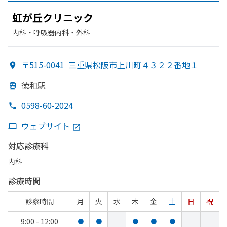
虹が
丘クリニック
内科・​呼吸器内科・​外科
〒515-0041
三重県松阪市上川町４３２２番地１
徳和駅
0598-60-2024
ウェブサイト
対応診療科
内科
診療時間
診察時間
月
火
水
木
金
土
日
祝
9:00 - 12:00
●
●
●
●
●