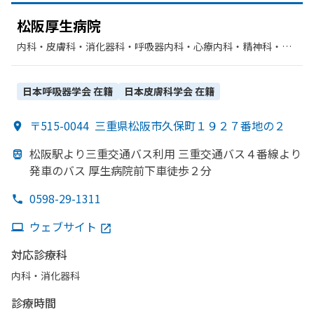
松阪厚生病院
内科・​皮膚科・​消化器科・​呼吸器内科・​心療内科・​精神科・神
経科・​外科・​整形外科・​眼科・​リハビリテーション・​循環器
科・​腎臓内科・外科・​歯科・​ペインクリニック・​人工透析
日本呼吸器学会
在籍
日本皮膚科学会
在籍
〒515-0044
三重県松阪市久保町１９２７番地の２
松阪駅より
三重交通バス利用 三重交通バス４番線より
発車の
バス 厚生病院前下車徒歩２分
0598-29-1311
ウェブサイト
対応診療科
内科・​消化器科
診療時間