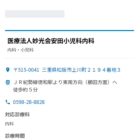
医療法人妙光会安田小児科内科
内科・​小児科
〒515-0041
三重県松阪市上川町２１９４番地３
ＪＲ紀勢線徳和駅より
東南方
向
（櫛田方
面）
へ
徒歩約５分
0598-28-8828
対応診療科
内科
診療時間