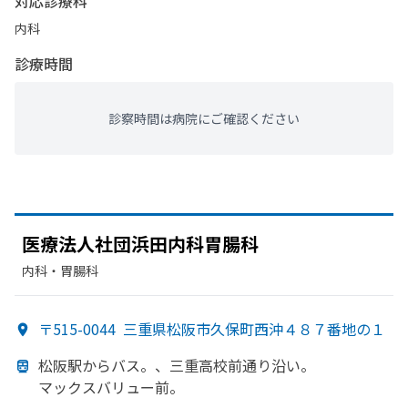
対応診療科
内科
診療時間
診察時間は病院にご確認ください
医療法人社団浜田内科胃腸科
内科・​胃腸科
〒515-0044
三重県松阪市久保町西沖４８７番地の１
松阪駅から
バス。、
三重高校前通り沿い。
マックスバリュー前。