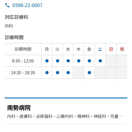
0598-22-0007
対応診療科
内科
診療時間
診察時間
月
火
水
木
金
土
日
祝
8:30 - 12:00
●
●
●
●
●
●
14:30 - 18:30
●
●
●
●
南勢病院
内科・​皮膚科・​泌尿器科・​心療内科・​精神科・神経科・​児童精
神科・​歯科・​老年内科・​神経内科・​リハビリテーション