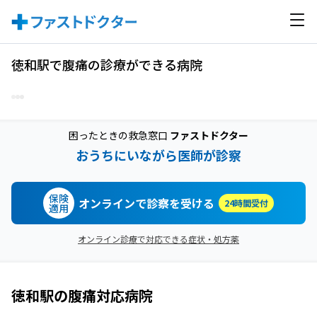
徳和駅で腹痛の診療ができる病院
困ったときの救急窓口
ファストドクター
おうちにいながら医師が診察
保険
オンラインで診察を受ける
24時間受付
適用
オンライン診療で対応できる症状・処方薬
徳和駅
の
腹痛
対応病院