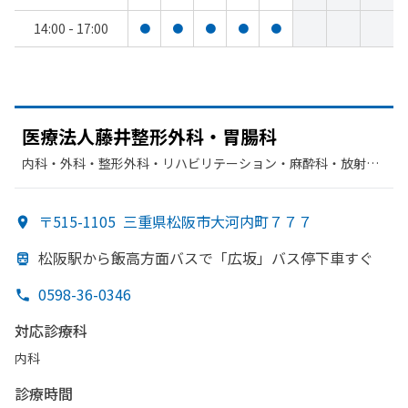
14:00 - 17:00
●
●
●
●
●
医療法人藤井整形外科・胃腸科
内科・​外科・​整形外科・​リハビリテーション・​麻酔科・​放射線
科・​胃腸科
〒515-1105
三重県松阪市大河内町７７７
松阪駅から
飯高方
面バスで
「広坂」
バス停下車すぐ
0598-36-0346
対応診療科
内科
診療時間