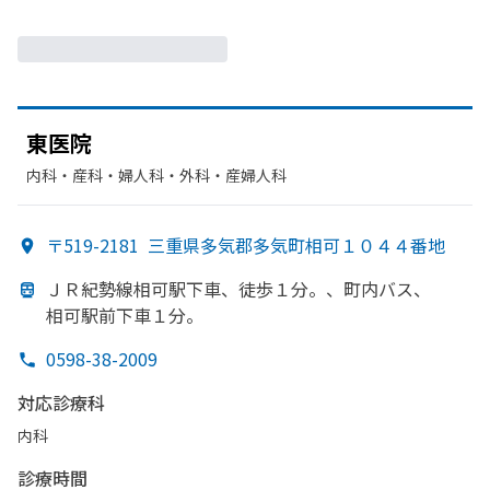
東医院
内科・​産科・​婦人科・​外科・​産婦人科
〒519-2181
三重県多気郡多気町相可１０４４番地
ＪＲ紀勢線相可駅下車、
徒歩１分。、
町内バス、
相可駅前下車１分。
0598-38-2009
対応診療科
内科
診療時間