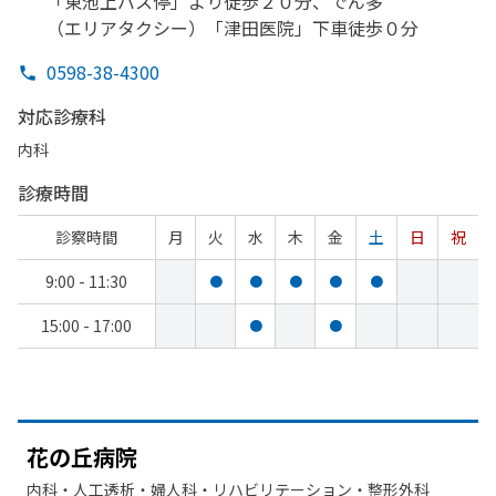
「東池上バス停」より
徒歩２０分、
でん多
（エリアタクシー）
「津田医院」
下車徒歩０分
0598-38-4300
対応診療科
内科
診療時間
診察時間
月
火
水
木
金
土
日
祝
9:00 - 11:30
●
●
●
●
●
15:00 - 17:00
●
●
花の
丘病院
内科・​人工透析・​婦人科・​リハビリテーション・​整形外科