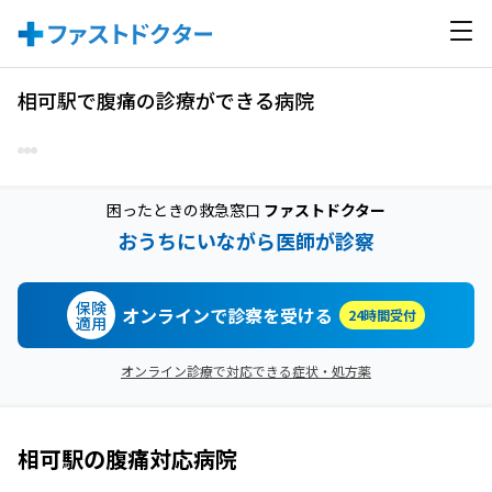
相可駅で腹痛の診療ができる病院
困ったときの救急窓口
ファストドクター
おうちにいながら医師が診察
保険
オンラインで診察を受ける
24時間受付
適用
オンライン診療で対応できる症状・処方薬
相可駅
の
腹痛
対応病院