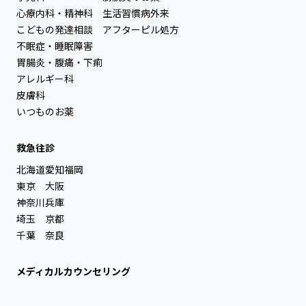
心療内科・精神科
生活習慣病外来
こどもの発達相談
アフターピル処方
不眠症・睡眠障害
胃腸炎・腹痛・下痢
アレルギー科
皮膚科
いつものお薬
救急往診
北海道
愛知
福岡
東京
大阪
神奈川
兵庫
埼玉
京都
千葉
奈良
メディカルカウンセリング