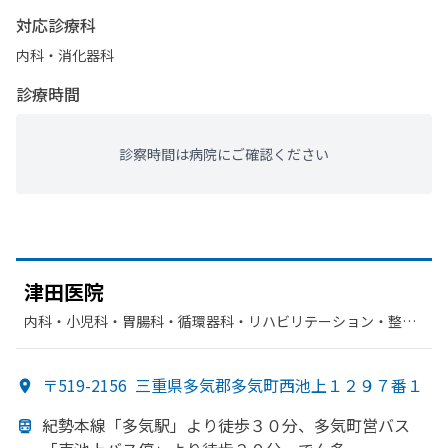
対応診療科
内科・​消化器科
診療時間
診察時間は病院にご確認ください
津田医院
内科・​小児科・​胃腸科・​循環器科・​リハビリテーション・​整形
外科
〒519-2156
三重県多気郡多気町西池上１２９７番１
紀勢本線
「多気駅」より
徒歩３０分、
多気町営バス