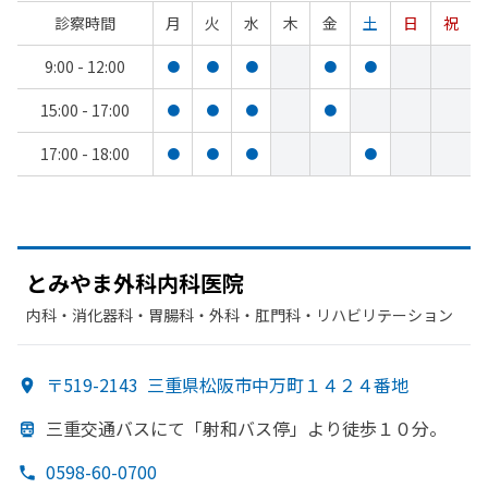
診察時間
月
火
水
木
金
土
日
祝
9:00 - 12:00
●
●
●
●
●
15:00 - 17:00
●
●
●
●
17:00 - 18:00
●
●
●
●
と
みやま外科内科医院
内科・​消化器科・​胃腸科・​外科・​肛門科・​リハビリテーション
〒519-2143
三重県松阪市中万町１４２４番地
三重交通バスにて
「射和バス停」より
徒歩１０分。
0598-60-0700