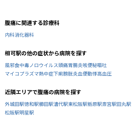
腹痛に関連する診療科
内科
消化器科
相可駅の他の症状から病院を探す
風邪
食中毒
ノロウイルス
頭痛
胃腸炎
咳
便秘
嘔吐
マイコプラズマ
熱中症
下痢
膀胱炎
血便
動悸
高血圧
近隣エリアで腹痛の病院を探す
外城田駅
徳和駅
櫛田駅
漕代駅
東松阪駅
栃原駅
斎宮駅
田丸駅
松阪駅
明星駅