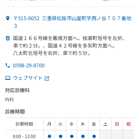
〒515-0052
三重県松阪市山室町字西ノ谷７０７番地
３
国道１６６号線を
飯南方
面へ。
桂瀬町信号を
左折、
車で
約２分。、
国道４２号線を
多気町方
面へ。
八太町北信号を
右折、
車で
約５分。
0598-29-8700
ウェブサイト
対応診療科
内科
診療時間
診察時間
月
火
水
木
金
土
日
祝
9:00 - 12:00
●
●
●
●
●