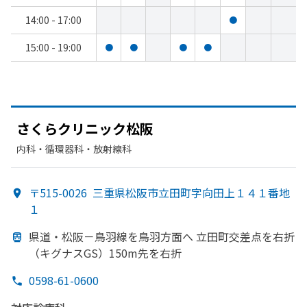
14:00 - 17:00
●
15:00 - 19:00
●
●
●
●
さくらクリニック松阪
内科・​循環器科・​放射線科
〒515-0026
三重県松阪市立田町字向田上１４１番地
１
県道・松阪－鳥羽線を
鳥羽方
面へ
立田町交差点を
右折
（キグナスGS）
150m先を
右折
0598-61-0600