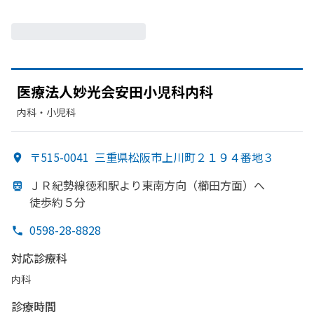
医療法人妙光会安田小児科内科
内科・​小児科
〒515-0041
三重県松阪市上川町２１９４番地３
ＪＲ紀勢線徳和駅より
東南方
向
（櫛田方
面）
へ
徒歩約５分
0598-28-8828
対応診療科
内科
診療時間