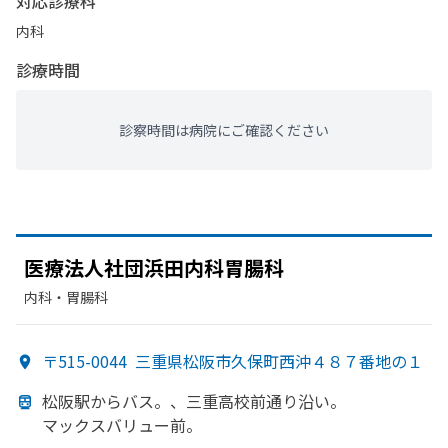
対応診療科
内科
診療時間
診察時間は病院にご確認ください
医療法人社団浜田内科胃腸科
内科・​胃腸科
〒515-0044
三重県松阪市久保町西沖４８７番地の１
松阪駅から
バス。、
三重高校前通り沿い。
マックスバリュー前。