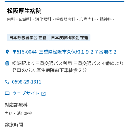
松阪厚生病院
内科・​皮膚科・​消化器科・​呼吸器内科・​心療内科・​精神科・神
経科・​外科・​整形外科・​眼科・​リハビリテーション・​循環器
科・​腎臓内科・外科・​歯科・​ペインクリニック・​人工透析
日本呼吸器学会
在籍
日本皮膚科学会
在籍
〒515-0044
三重県松阪市久保町１９２７番地の２
松阪駅より
三重交通バス利用 三重交通バス４番線より
発車の
バス 厚生病院前下車徒歩２分
0598-29-1311
ウェブサイト
対応診療科
内科・​消化器科
診療時間