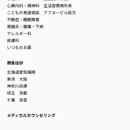
心療内科・精神科
生活習慣病外来
こどもの発達相談
アフターピル処方
不眠症・睡眠障害
胃腸炎・腹痛・下痢
アレルギー科
皮膚科
いつものお薬
救急往診
北海道
愛知
福岡
東京
大阪
神奈川
兵庫
埼玉
京都
千葉
奈良
メディカルカウンセリング