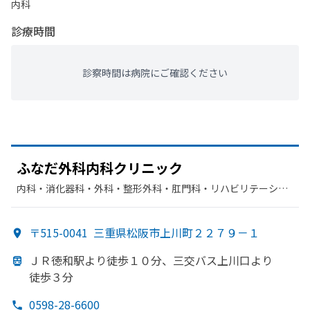
内科
診療時間
診察時間は病院にご確認ください
ふなだ
外科内科クリニック
内科・​消化器科・​外科・​整形外科・​肛門科・​リハビリテーショ
ン
〒515-0041
三重県松阪市上川町２２７９－１
ＪＲ徳和駅より
徒歩１０分、
三交バス上川口より
徒歩３分
0598-28-6600