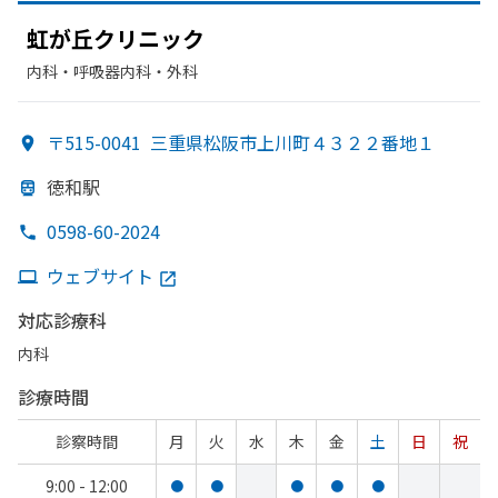
虹が
丘クリニック
内科・​呼吸器内科・​外科
〒515-0041
三重県松阪市上川町４３２２番地１
徳和駅
0598-60-2024
ウェブサイト
対応診療科
内科
診療時間
診察時間
月
火
水
木
金
土
日
祝
9:00 - 12:00
●
●
●
●
●