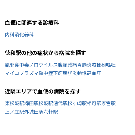
血便に関連する診療科
内科
消化器科
徳和駅の他の症状から病院を探す
風邪
食中毒
ノロウイルス
腹痛
頭痛
胃腸炎
咳
便秘
嘔吐
マイコプラズマ
熱中症
下痢
膀胱炎
動悸
高血圧
近隣エリアで血便の病院を探す
東松阪駅
櫛田駅
松阪駅
漕代駅
松ヶ崎駅
相可駅
斎宮駅
上ノ庄駅
外城田駅
六軒駅