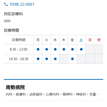
0598-22-0007
対応診療科
内科
診療時間
診察時間
月
火
水
木
金
土
日
祝
8:30 - 12:00
●
●
●
●
●
●
14:30 - 18:30
●
●
●
●
南勢病院
内科・​皮膚科・​泌尿器科・​心療内科・​精神科・神経科・​児童精
神科・​歯科・​老年内科・​神経内科・​リハビリテーション