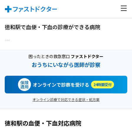
徳和駅で血便・下血の診療ができる病院
困ったときの救急窓口
ファストドクター
おうちにいながら医師が診察
保険
オンラインで診察を受ける
24時間受付
適用
オンライン診療で対応できる症状・処方薬
徳和駅
の
血便・下血
対応病院