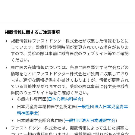
掲載情報に関するご注意事項
掲載情報はファストドクター株式会社が収集した情報をもとに
しています。診療科や診察時間が変更されている場合がありま
すので、受診の際は事前に該当医院のウェブサイト等でご確認
ください。
専門医の在籍情報については、各専門医を認定する学会などの
情報をもとにファストドクター株式会社が独自に収集しており
ます。適切な情報提供を心掛けておりますが、情報が更新され
ている可能性がありますので、受診の際は事前に各学会や該当
医院のウェブサイト等をご確認ください。
心療内科専門医(
日本心療内科学会
)
日本児童青年精神医学会認定医(
一般社団法人日本児童青年
精神医学会
)
日本睡眠学会総合専門医(
一般社団法人日本睡眠学会
)
ファストドクター株式会社は、掲載情報によって生じた損害に
ついて一切の責任を負いません。掲載情報に誤りがある場合な