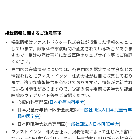
掲載情報に関するご注意事項
掲載情報はファストドクター株式会社が収集した情報をもとに
しています。診療科や診察時間が変更されている場合がありま
すので、受診の際は事前に該当医院のウェブサイト等でご確認
ください。
専門医の在籍情報については、各専門医を認定する学会などの
情報をもとにファストドクター株式会社が独自に収集しており
ます。適切な情報提供を心掛けておりますが、情報が更新され
ている可能性がありますので、受診の際は事前に各学会や該当
医院のウェブサイト等をご確認ください。
心療内科専門医(
日本心療内科学会
)
日本児童青年精神医学会認定医(
一般社団法人日本児童青年
精神医学会
)
日本睡眠学会総合専門医(
一般社団法人日本睡眠学会
)
ファストドクター株式会社は、掲載情報によって生じた損害に
ついて一切の責任を負いません。掲載情報に誤りがある場合な