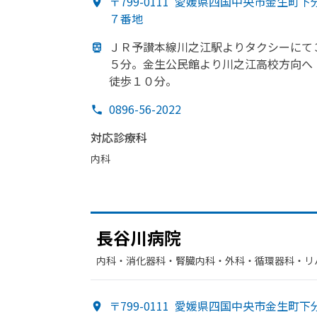
〒799-0111
愛媛県四国中央市金生町下
７番地
ＪＲ予讃本線川之江駅より
タクシーにて
５分。
金生公民館より
川之江高校方
向へ
徒歩１０分。
0896-56-2022
対応診療科
内科
長谷川病院
内科・​消化器科・​腎臓内科・外科・​循環器科・​
〒799-0111
愛媛県四国中央市金生町下