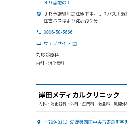
４９番地の１
ＪＲ予讃線川之江駅下車。
ＪＲバス川池
住吉バス停より
徒歩約２分
0896-58-5666
ウェブサイト
対応診療科
内科・​消化器科
岸田メディカルクリニック
内科・​消化器科・​外科・​肛門科・​救急科・​乳腺外
〒799-0113
愛媛県四国中央市妻鳥町字