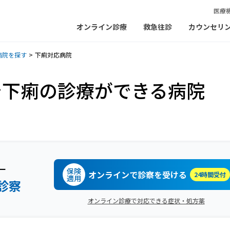
医療
オンライン診療
救急往診
カウンセリ
病院を探す
下痢対応病院
で下痢の診療ができる病院
ー
保険
オンラインで診察を受ける
24時間受付
適用
診察
オンライン診療で対応できる症状・処方薬