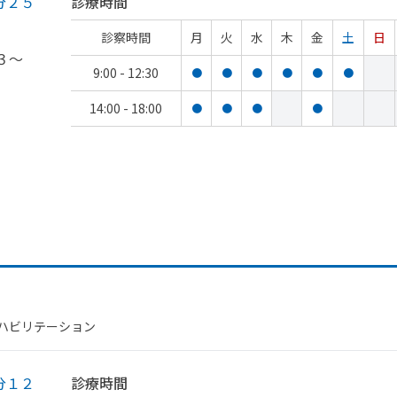
分２５
診療時間
診察時間
月
火
水
木
金
土
日
３～
9:00 - 12:30
●
●
●
●
●
●
14:00 - 18:00
●
●
●
●
リハビリテーション
分１２
診療時間