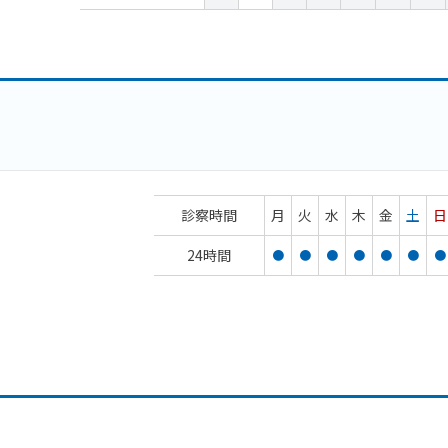
診察時間
月
火
水
木
金
土
日
24時間
●
●
●
●
●
●
●