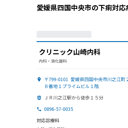
愛媛県四国中央市
の
下痢
対応
クリニック山崎内科
内科・​消化器科
〒799-0101
愛媛県四国中央市川之江町
８番地１プライムビル１階
ＪＲ川之江駅から
徒歩１５分
0896-57-0035
対応診療科