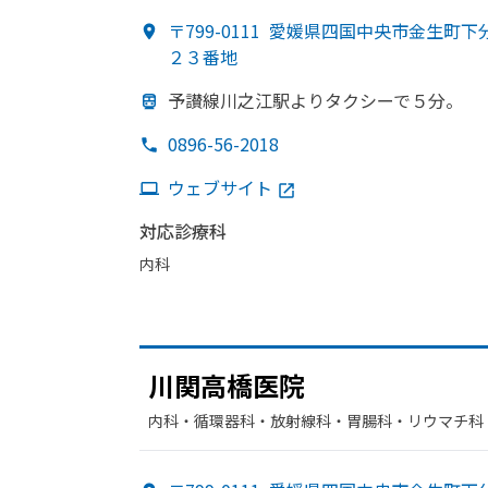
〒799-0111
愛媛県四国中央市金生町下
２３番地
予讃線川之江駅より
タクシーで
５分。
0896-56-2018
ウェブサイト
対応診療科
内科
川関高橋医院
内科・​循環器科・​放射線科・​胃腸科・​リウマチ科