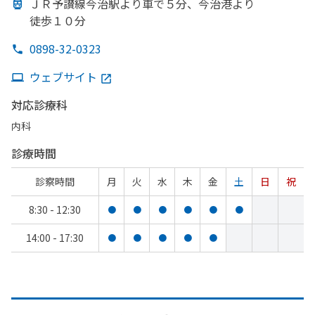
ＪＲ予讃線今治駅より
車で
５分、
今治港より
徒歩１０分
0898-32-0323
ウェブサイト
対応診療科
内科
診療時間
診察時間
月
火
水
木
金
土
日
祝
8:30 - 12:30
●
●
●
●
●
●
14:00 - 17:30
●
●
●
●
●