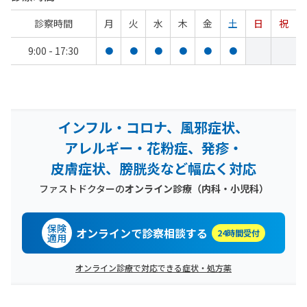
診察時間
月
火
水
木
金
土
日
祝
9:00 - 17:30
●
●
●
●
●
●
インフル・コロナ、風邪症状、
アレルギー・花粉症、発疹・
皮膚症状、膀胱炎など幅広く対応
ファストドクターの
オンライン診療（内科・小児科）
保険
オンラインで診察相談する
24時間受付
適用
オンライン診療で対応できる症状・処方薬