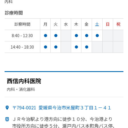
内科
診療時間
診察時間
月
火
水
木
金
土
日
祝
8:40 - 12:30
●
●
●
●
●
14:40 - 18:30
●
●
●
●
西信内科医院
内科・​消化器科
〒794-0021
愛媛県今治市米屋町３丁目１－４１
ＪＲ今治駅より
港方
向に
徒歩１０分、
今治港より
市役所方
向に
徒歩５分、
瀬戸内バス本町角バス停、