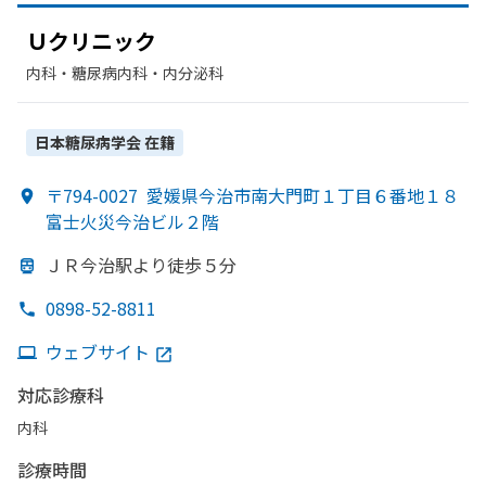
Ｕクリニック
内科・​糖尿病内科・​内分泌科
日本糖尿病学会
在籍
〒794-0027
愛媛県今治市南大門町１丁目６番地１８
富士火災今治ビル２階
ＪＲ今治駅より
徒歩５分
0898-52-8811
ウェブサイト
対応診療科
内科
診療時間