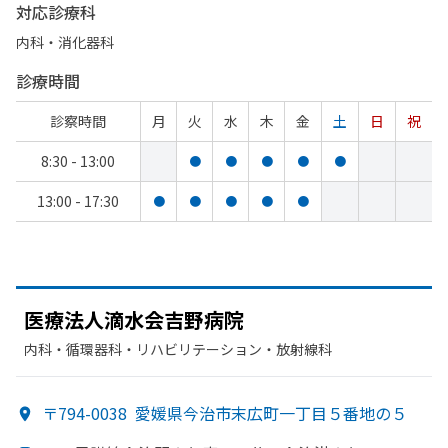
対応診療科
内科・​消化器科
診療時間
診察時間
月
火
水
木
金
土
日
祝
8:30 - 13:00
●
●
●
●
●
13:00 - 17:30
●
●
●
●
●
医療法人滴水会吉
野病院
内科・​循環器科・​リハビリテーション・​放射線科
〒794-0038
愛媛県今治市末広町一丁目５番地の５