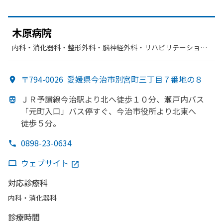
木原病院
内科・​消化器科・​整形外科・​脳神経外科・​リハビリテーショ
ン・​外科
〒794-0026
愛媛県今治市別宮町三丁目７番地の８
ＪＲ予讃線今治駅より
北へ
徒歩１０分、
瀬戸内バス
「元町入口」
バス停すぐ、
今治市役所より
北東へ
徒歩５分。
0898-23-0634
ウェブサイト
対応診療科
内科・​消化器科
診療時間