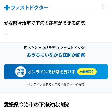
愛媛県今治市で下痢の診療ができる病院
困ったときの救急窓口
ファストドクター
おうちにいながら医師が診察
保険
オンラインで診察を受ける
24時間受付
適用
オンライン診療で対応できる症状・処方薬
愛媛県今治市
の
下痢
対応病院