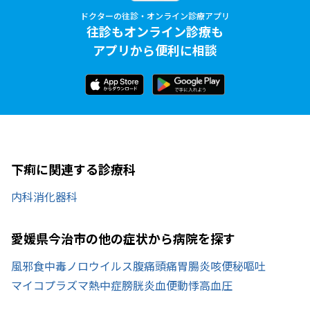
ドクターの往診・オンライン診療アプリ
往診もオンライン診療も
アプリから便利に相談
下痢に関連する診療科
内科
消化器科
愛媛県今治市の他の症状から病院を探す
風邪
食中毒
ノロウイルス
腹痛
頭痛
胃腸炎
咳
便秘
嘔吐
マイコプラズマ
熱中症
膀胱炎
血便
動悸
高血圧