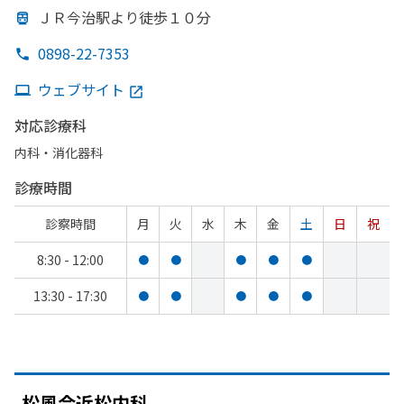
ＪＲ今治駅より
徒歩１０分
0898-22-7353
ウェブサイト
対応診療科
内科・​消化器科
診療時間
診察時間
月
火
水
木
金
土
日
祝
8:30 - 12:00
●
●
●
●
●
13:30 - 17:30
●
●
●
●
●
松風会近松内科