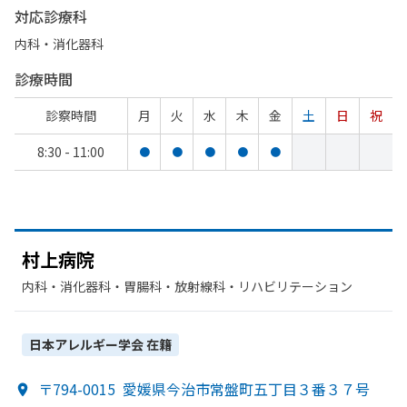
対応診療科
内科・​消化器科
診療時間
診察時間
月
火
水
木
金
土
日
祝
8:30 - 11:00
●
●
●
●
●
村上病院
内科・​消化器科・​胃腸科・​放射線科・​リハビリテーション
日本アレルギー学会
在籍
〒794-0015
愛媛県今治市常盤町五丁目３番３７号