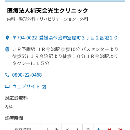
医療法人補天会光生クリニック
内科・​整形外科・​リハビリテーション・​外科
〒794-0022
愛媛県今治市室屋町３丁目２番地１０
ＪＲ予讃線 ＪＲ今治駅 徒歩10分 バスセンターより
徒歩5分 ＪＲ今治駅より
徒歩１０分ＪＲ今治駅より
タクシーにて
５分
0898-22-0468
ウェブサイト
対応診療科
内科
診療時間
診察時間
月
火
水
木
金
土
日
祝