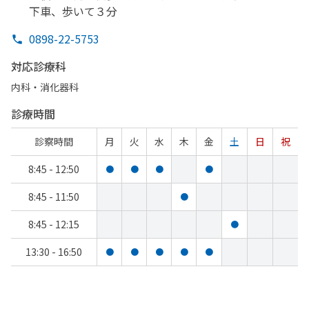
下車、
歩いて
３分
0898-22-5753
対応診療科
内科・​消化器科
診療時間
診察時間
月
火
水
木
金
土
日
祝
8:45 - 12:50
●
●
●
●
8:45 - 11:50
●
8:45 - 12:15
●
13:30 - 16:50
●
●
●
●
●