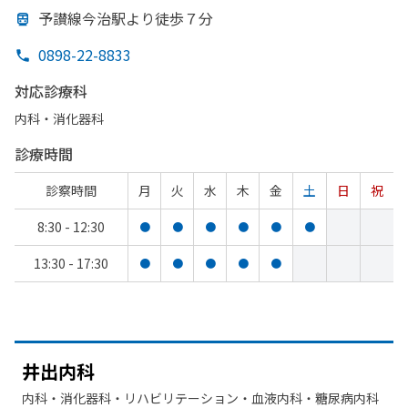
予讃線今治駅より
徒歩７分
0898-22-8833
対応診療科
内科・​消化器科
診療時間
診察時間
月
火
水
木
金
土
日
祝
8:30 - 12:30
●
●
●
●
●
●
13:30 - 17:30
●
●
●
●
●
井出内科
内科・​消化器科・​リハビリテーション・​血液内科・​糖尿病内科