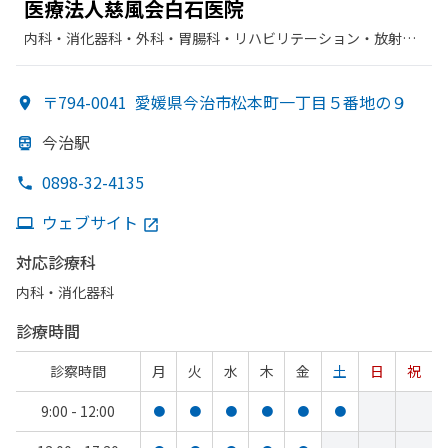
医療法人慈風会白石医院
内科・​消化器科・​外科・​胃腸科・​リハビリテーション・​放射線
科
〒794-0041
愛媛県今治市松本町一丁目５番地の９
今治駅
0898-32-4135
ウェブサイト
対応診療科
内科・​消化器科
診療時間
診察時間
月
火
水
木
金
土
日
祝
9:00 - 12:00
●
●
●
●
●
●