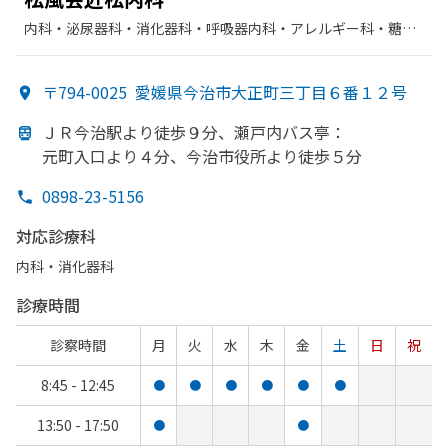
内科・​泌尿器科・​消化器科・​呼吸器内科・​アレルギー科・​糖尿
病内科・​感染症内科・​放射線科・​呼吸器科・​循環器科・​漢方内
科・​老年内科・​神経内科・​リウマチ科・​胃腸科・​肝臓内科・外
〒794-0025
愛媛県今治市大正町三丁目６番１２号
科・​腎臓内科・外科
ＪＲ今治駅より
徒歩９分、
瀬戸内バス亭：
元町入口より
４分、
今治市役所より
徒歩５分
0898-23-5156
対応診療科
内科・​消化器科
診療時間
診察時間
月
火
水
木
金
土
日
祝
8:45 - 12:45
●
●
●
●
●
●
13:50 - 17:50
●
●