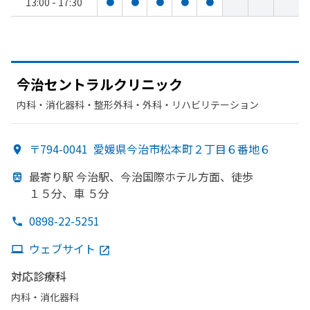
13:00 - 17:30
●
●
●
●
●
今治セントラルクリニック
内科・​消化器科・​整形外科・​外科・​リハビリテーション
〒794-0041
愛媛県今治市松本町２丁目６番地６
最寄り駅 今治駅、
今治国際ホテル方
面、
徒歩
１５分、
車 ５分
0898-22-5251
ウェブサイト
対応診療科
内科・​消化器科