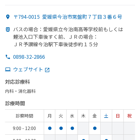
〒794-0015
愛媛県今治市常盤町７丁目３番６号
バスの
場合：愛媛県立今治南高等学校前も
しくは
鯉池入口下車後すく
前、
ＪＲの
場合：
ＪＲ予讃線今治駅下車後徒歩約１５分
0898-32-2866
ウェブサイト
対応診療科
内科・​消化器科
診療時間
診察時間
月
火
水
木
金
土
日
祝
9:00 - 12:00
●
●
●
●