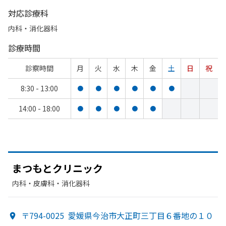
対応診療科
内科・​消化器科
診療時間
診察時間
月
火
水
木
金
土
日
祝
8:30 - 13:00
●
●
●
●
●
●
14:00 - 18:00
●
●
●
●
●
まつもと
クリニック
内科・​皮膚科・​消化器科
〒794-0025
愛媛県今治市大正町三丁目６番地の１０