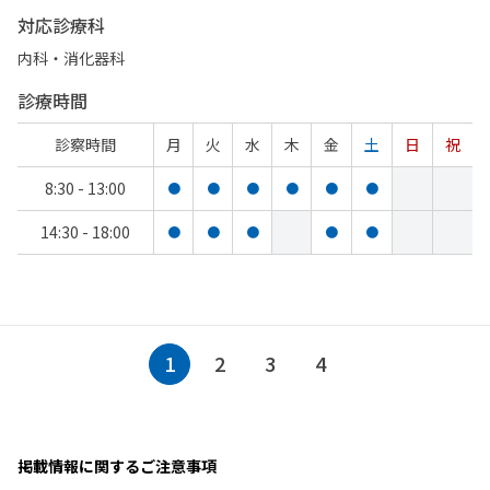
対応診療科
内科・​消化器科
診療時間
診察時間
月
火
水
木
金
土
日
祝
8:30 - 13:00
●
●
●
●
●
●
14:30 - 18:00
●
●
●
●
●
1
2
3
4
掲載情報に関するご注意事項