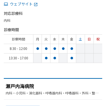
ウェブサイト
対応診療科
内科
診療時間
診察時間
月
火
水
木
金
土
日
祝
8:30 - 12:00
●
●
●
●
●
13:30 - 17:00
●
●
●
瀬戸内海病院
内科・​小児科・​消化器科・​呼吸器内科・​呼吸器科・​外科・​整形
外科・​循環器科・​放射線科・​リハビリテーション・​糖尿病内科