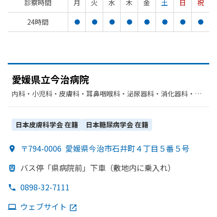
診察時間
月
火
水
木
金
土
日
祝
24時間
●
●
●
●
●
●
●
●
愛媛県立今治病院
内科・​小児科・​皮膚科・​耳鼻咽喉科・​泌尿器科・​消化器科・​呼
吸器内科・​心療内科・​精神科・神経科・​リハビリテーション・​
外科・​整形外科・​糖尿病内科・​脳神経外科・​産婦人科・​眼科・​
放射線科・​麻酔科・​血液内科・​神経内科・​循環器科・​心臓血管
日本皮膚科学会
在籍
日本糖尿病学会
在籍
外科
〒794-0006
愛媛県今治市石井町４丁目５番５号
バス停
「県病院前」
下車
（敷地内に
乗入れ）
0898-32-7111
ウェブサイト