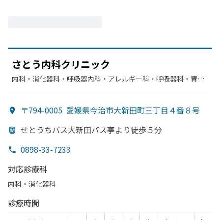
さとう
内科クリニック
内科・​消化器科・​呼吸器内科・​アレルギー科・​呼吸器科・​胃腸
科
〒794-0005
愛媛県今治市大新田町三丁目４番８号
せとうちバス大新田バス亭より
徒歩５分
0898-33-7233
対応診療科
内科・​消化器科
診療時間