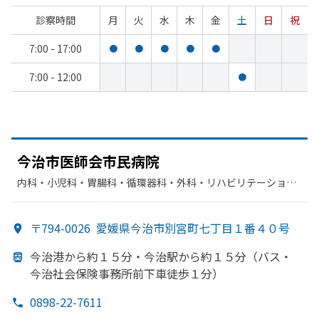
診察時間
月
火
水
木
金
土
日
祝
7:00 - 17:00
●
●
●
●
●
7:00 - 12:00
●
今治市医師会市民病院
内科・​小児科・​胃腸科・​循環器科・​外科・​リハビリテーショ
ン・​放射線科
〒794-0026
愛媛県今治市別宮町七丁目１番４０号
今治港から
約１５分・
今治駅から
約１５分
（バス・
今治社会保険事務所前下車徒歩１分）
0898-22-7611