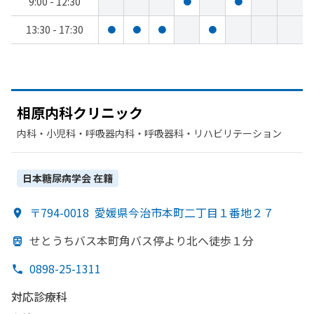
9:00 - 12:30
●
●
13:30 - 17:30
●
●
●
●
相原内科クリニック
内科・​小児科・​呼吸器内科・​呼吸器科・​リハビリテーション
日本糖尿病学会
在籍
〒794-0018
愛媛県今治市本町二丁目１番地２７
せとうちバス本町角バス停より
北へ
徒歩１分
0898-25-1311
対応診療科