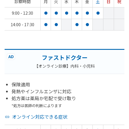
診察時間
月
火
水
木
金
土
日
祝
9:00 - 12:30
●
●
●
●
●
●
14:00 - 17:30
●
●
●
●
ファストドクター
AD
【オンライン診療】内科・小児科
保険適用
発熱やインフルエンザに対応
処方薬は薬局か宅配で受け取り
*処方は医師の判断によります
オンライン対応できる症状