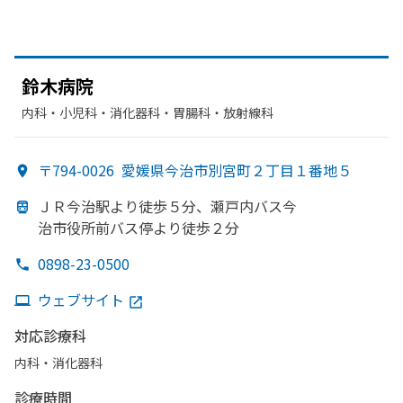
鈴木病院
内科・​小児科・​消化器科・​胃腸科・​放射線科
〒794-0026
愛媛県今治市別宮町２丁目１番地５
ＪＲ今治駅より
徒歩５分、
瀬戸内バス今
治市役所前バス停より
徒歩２分
0898-23-0500
ウェブサイト
対応診療科
内科・​消化器科
診療時間