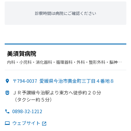
診察時間は病院にご確認ください
美須賀病院
内科・​小児科・​消化器科・​循環器科・​外科・​整形外科・​脳神経
外科・​リハビリテーション・​放射線科・​麻酔科
〒794-0037
愛媛県今治市黄金町三丁目４番地８
ＪＲ予讃線今治駅より
東方
へ
徒歩約２０分
（タクシー約５分）
0898-32-1212
ウェブサイト