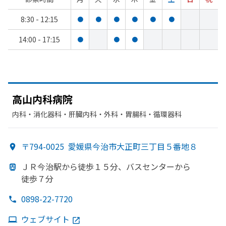
8:30 - 12:15
●
●
●
●
●
●
14:00 - 17:15
●
●
●
高山内科病院
内科・​消化器科・​肝臓内科・外科・​胃腸科・​循環器科
〒794-0025
愛媛県今治市大正町三丁目５番地８
ＪＲ今治駅から
徒歩１５分、
バスセンターから
徒歩７分
0898-22-7720
ウェブサイト