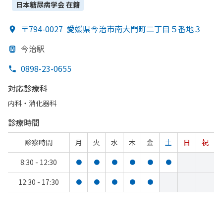
日本糖尿病学会
在籍
〒794-0027
愛媛県今治市南大門町二丁目５番地３
今治駅
0898-23-0655
対応診療科
内科・​消化器科
診療時間
診察時間
月
火
水
木
金
土
日
祝
8:30 - 12:30
●
●
●
●
●
●
12:30 - 17:30
●
●
●
●
●