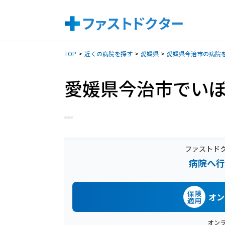
TOP
近くの病院を探す
愛媛県
愛媛県今治市の病院
愛媛県今治市でい
ファストド
病院へ行
保険
オン
適用
オン