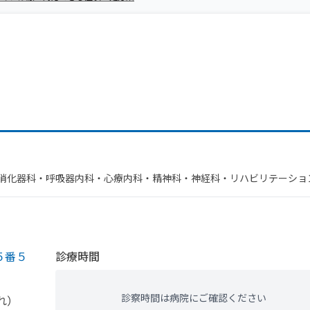
​消化器科・​呼吸器内科・​心療内科・​精神科・神経科・​リハビリテーショ
人科・​眼科・​放射線科・​麻酔科・​血液内科・​神経内科・​循環器科・​心
５番５
診療時間
診察時間は病院にご確認ください
れ）