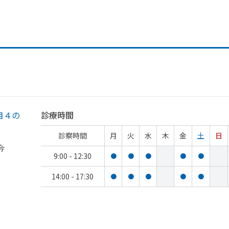
目４の
診療時間
診察時間
月
火
水
木
金
土
日
今
9:00 - 12:30
●
●
●
●
●
14:00 - 17:30
●
●
●
●
●