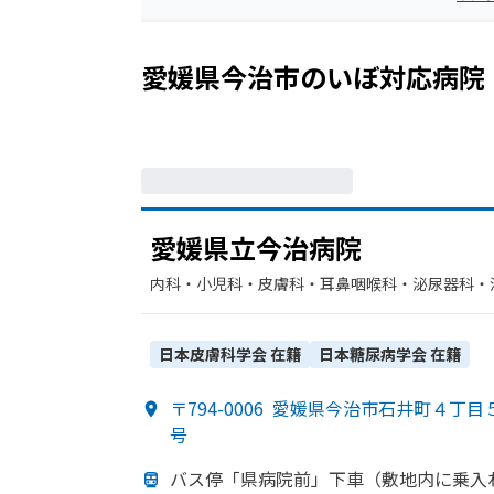
愛媛県今治市
の
いぼ
対応病院
愛媛県立今治病院
内科・​小児科・​皮膚科・​耳鼻咽喉科・​泌尿器科・
外科・​整形外科・​糖尿病内科・​脳神経外科・​産婦
外科
日本皮膚科学会
在籍
日本糖尿病学会
在籍
〒794-0006
愛媛県今治市石井町４丁目
号
バス停
「県病院前」
下車
（敷地内に
乗入