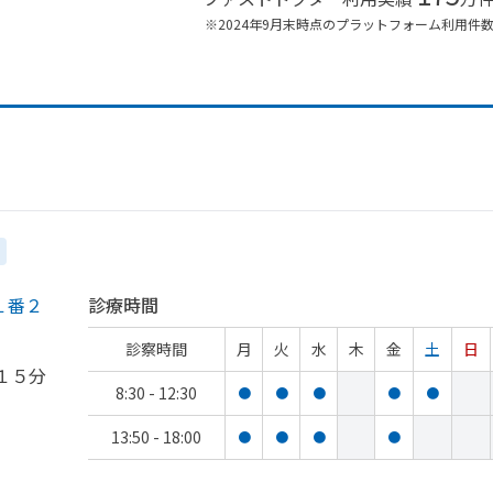
※2024年9月末時点のプラットフォーム利用件
１番２
診療時間
診察時間
月
火
水
木
金
土
日
１５分
8:30 - 12:30
●
●
●
●
●
13:50 - 18:00
●
●
●
●