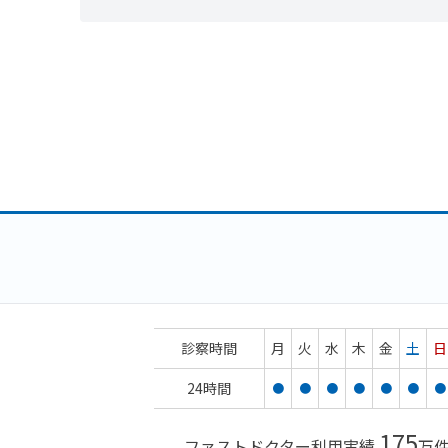
診察時間
月
火
水
木
金
土
日
24時間
●
●
●
●
●
●
●
175
ファストドクター利用実績
万