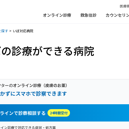
医療
オンライン診療
救急往診
カウンセリ
を探す
いぼ対応病院
ぼの診療ができる病院
クターの
オンライン診療
（皮膚のお薬）
かずにスマホで診察できます
ラインで診察相談する
24時間受付
ライン診療で対応できる症状・処方薬