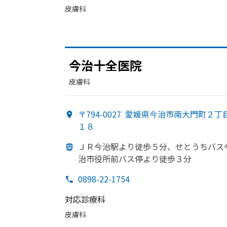
皮膚科
今治十全医
院
皮膚科
〒794-0027
愛媛県今治市南大門町２丁
１８
ＪＲ今治駅より
徒歩５分、
せとうちバス
治市役所前バス停より
徒歩３分
0898-22-1754
対応診療科
皮膚科