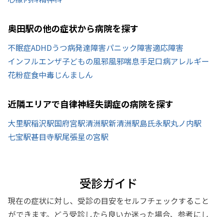
奥田駅の他の症状から病院を探す
不眠症
ADHD
うつ病
発達障害
パニック障害
適応障害
インフルエンザ
子どもの風邪
風邪
喘息
手足口病
アレルギー
花粉症
食中毒
じんましん
近隣エリアで自律神経失調症の病院を探す
大里駅
稲沢駅
国府宮駅
清洲駅
新清洲駅
島氏永駅
丸ノ内駅
七宝駅
甚目寺駅
尾張星の宮駅
受診ガイド
現在の症状に対し、受診の目安をセルフチェックすること
ができます。どう受診したら良いか迷った場合、参考にし