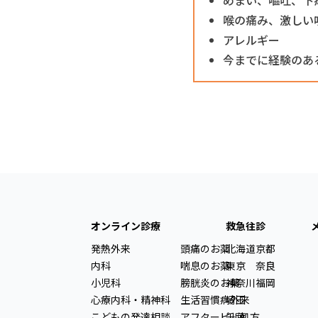
喉の痛み、激しい
アレルギー
今までに経験のあ
オンライン診療
救急往診
発熱外来
頭痛のお薬
北海道
京都
内科
喘息のお薬
東京
奈良
小児科
膀胱炎のお薬
神奈川
福岡
心療内科・精神科
生活習慣病外来
埼玉
こどもの発達相談
アフターピル処方
千葉