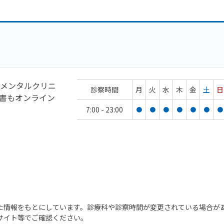
メンタルクリニ
診察時間
月
火
水
木
金
土
日
書もオンライン
7:00 - 23:00
●
●
●
●
●
●
●
た情報をもとにしています。診療科や診察時間が変更されている場合が
サイト等でご確認ください。