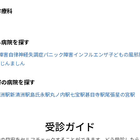
診療科
ら病院を探す
障害
自律神経失調症
パニック障害
インフルエンザ
子どもの風邪
じんましん
害の病院を探す
洲駅
新清洲駅
島氏永駅
丸ノ内駅
七宝駅
甚目寺駅
尾張星の宮駅
受診ガイド
診の目安をセルフチェックすることができます。どう受診したら