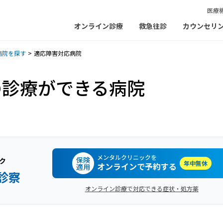
医療
オンライン診療
救急往診
カウンセリ
病院を探す
適応障害対応病院
の診療ができる病院
メンタルクリニックを
保険
ク
年中無休
オンラインで予約する
適用
診察
オンライン診療で対応できる症状・処方薬