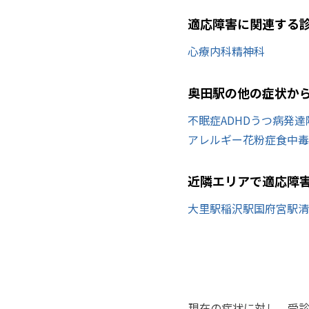
適応障害に関連する
心療内科
精神科
奥田駅の他の症状か
不眠症
ADHD
うつ病
発達
アレルギー
花粉症
食中毒
近隣エリアで適応障
大里駅
稲沢駅
国府宮駅
清
現在の症状に対し、受