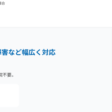
場合
障害など
幅広く対応
院不要。