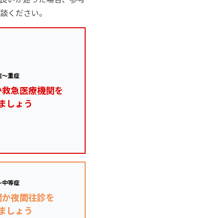
談ください。
症～重症
か救急医療機関を
ましょう
～中等症
関か夜間往診を
ましょう