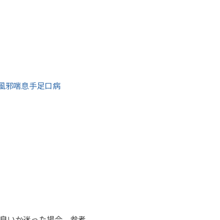
風邪
喘息
手足口病
良いか迷った場合、参考