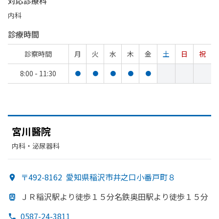
対応診療科
内科
診療時間
診察時間
月
火
水
木
金
土
日
祝
8:00 - 11:30
●
●
●
●
●
宮川醫院
内科・​泌尿器科
〒492-8162
愛知県稲沢市井之口小番戸町８
ＪＲ稲沢駅より
徒歩１５分名鉄奥田駅より
徒歩１５分
0587-24-3811