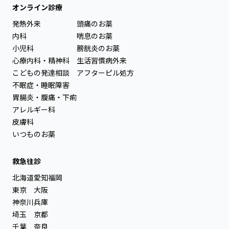
オンライン診療
発熱外来
頭痛のお薬
内科
喘息のお薬
小児科
膀胱炎のお薬
心療内科・精神科
生活習慣病外来
こどもの発達相談
アフターピル処方
不眠症・睡眠障害
胃腸炎・腹痛・下痢
アレルギー科
皮膚科
いつものお薬
救急往診
北海道
愛知
福岡
東京
大阪
神奈川
兵庫
埼玉
京都
千葉
奈良