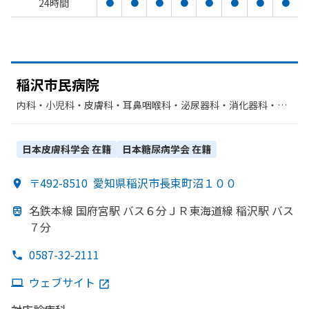
24時間
●
●
●
●
●
●
●
●
稲沢市民病院
内科・​小児科・​皮膚科・​耳鼻咽喉科・​泌尿器科・​消化器科・​老
年内科・​外科・​整形外科・​脳神経外科・​婦人科・​眼科・​放射線
科・​臨床検査・病理診断・​麻酔科・​歯科口腔外科・​リハビリテ
ーション・​循環器科・​糖尿病内科・​内分泌科・​産婦人科
日本皮膚科学会
在籍
日本糖尿病学会
在籍
〒492-8510
愛知県稲沢市長束町沼１００
名鉄本線 国府宮駅 バス６分ＪＲ東海道線 稲沢駅 バス
７分
0587-32-2111
ウェブサイト