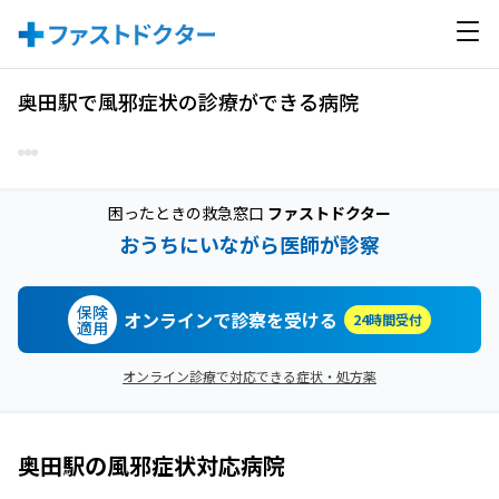
奥田駅で風邪症状の診療ができる病院
困ったときの救急窓口
ファストドクター
おうちにいながら医師が診察
保険
オンラインで診察を受ける
24時間受付
適用
オンライン診療で対応できる症状・処方薬
奥田駅
の
風邪症状
対応病院