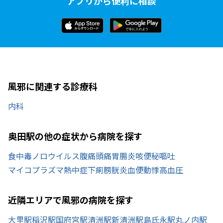
アプリから便利に相談
風邪に関連する診療科
内科
奥田駅の他の症状から病院を探す
食中毒
ノロウイルス
腹痛
頭痛
胃腸炎
咳
便秘
嘔吐
マイコプラズマ
熱中症
下痢
膀胱炎
血便
動悸
高血圧
近隣エリアで風邪の病院を探す
大里駅
稲沢駅
国府宮駅
清洲駅
新清洲駅
島氏永駅
丸ノ内駅