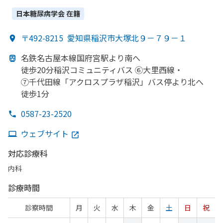
日本糖尿病学会
在籍
〒492-8215
愛知県稲沢市大塚北９－７９－１
名鉄名古屋本線国府宮駅より
南へ
徒歩20分稲沢コミュニティバス ⑥大里西線・
⑦千代田線
「アクロスプラザ稲沢」
バス停より
北へ
徒歩1分
0587-23-2520
ウェブサイト
対応診療科
内科
診療時間
診察時間
月
火
水
木
金
土
日
祝