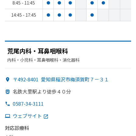
8:45 - 11:45
●
●
●
●
●
14:45 - 17:45
●
●
●
●
荒尾内科・耳鼻咽喉科
内科・​小児科・​耳鼻咽喉科・​消化器科
〒492-8401
愛知県稲沢市梅須賀町７－３１
名鉄大里駅より
徒歩４０分
0587-34-3111
ウェブサイト
対応診療科