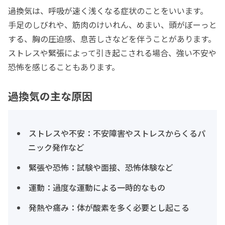
過換気は、呼吸が速く浅くなる症状のことをいいます。
手足のしびれや、筋肉のけいれん、めまい、頭がぼーっと
過換気により手や足がピクピクする、ひきつる、ま
する、胸の圧迫感、息苦しさなどを伴うことがあります。
たは痙攣している
ストレスや緊張によって引き起こされる場合、強い不安や
恐怖を感じることもあります。
過換気に加えて日中に異常なほどの眠気がある
過換気の主な原因
過換気に加えて不安が強く、情緒が不安定である
ストレスや不安：不安障害やストレスからくるパ
過去に同じようなエピソードがあった
ニック発作など
過換気に加えて脱力感がある
緊張や恐怖：試験や面接、恐怖体験など
運動：過度な運動による一時的なもの
上記には当てはまらないが、医師の診察を受けたい
発熱や痛み：体が酸素を多く必要とし起こる