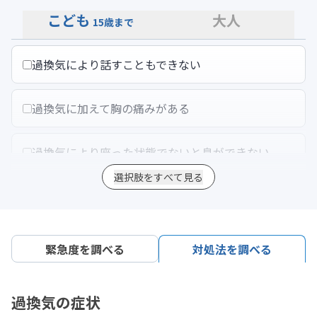
こども
大人
15歳まで
過換気により話すこともできない
過換気に加えて胸の痛みがある
過換気により座った状態でないと息ができない
選択肢をすべて見る
過換気に加えて、家庭内で解熱を試みても高熱が続
いている
緊急度を調べる
対処法を調べる
過換気に加えて顔面や口のまわりのしびれ、手足の
指のしびれがある
過換気の症状
過換気に加えて意識が遠のく感じがする