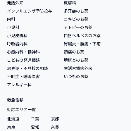
発熱外来
皮膚科
インフルエンザ予防投与
多汗症のお薬
内科
ニキビのお薬
小児科
アトピーのお薬
小児皮膚科
口唇ヘルペスのお薬
呼吸器内科
胃腸炎・腹痛・下痢
心療内科・精神科
頭痛のお薬
こどもの発達相談
膀胱炎のお薬
思春期・不登校の相談
生活習慣病外来
不眠症・睡眠障害
いつものお薬
アレルギー科
救急往診
対応エリア一覧
北海道
千葉
京都
東京
愛知
奈良