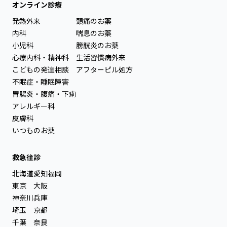
オンライン診療
発熱外来
頭痛のお薬
内科
喘息のお薬
小児科
膀胱炎のお薬
心療内科・精神科
生活習慣病外来
こどもの発達相談
アフターピル処方
不眠症・睡眠障害
胃腸炎・腹痛・下痢
アレルギー科
皮膚科
いつものお薬
救急往診
北海道
愛知
福岡
東京
大阪
神奈川
兵庫
埼玉
京都
千葉
奈良