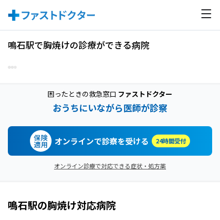
鳴石駅で胸焼けの診療ができる病院
困ったときの救急窓口
ファストドクター
おうちにいながら医師が診察
保険
オンラインで診察を受ける
24時間受付
適用
オンライン診療で対応できる症状・処方薬
鳴石駅
の
胸焼け
対応病院