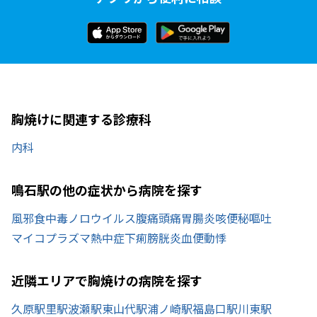
胸焼けに関連する診療科
内科
鳴石駅の他の症状から病院を探す
風邪
食中毒
ノロウイルス
腹痛
頭痛
胃腸炎
咳
便秘
嘔吐
マイコプラズマ
熱中症
下痢
膀胱炎
血便
動悸
近隣エリアで胸焼けの病院を探す
久原駅
里駅
波瀬駅
東山代駅
浦ノ崎駅
福島口駅
川東駅