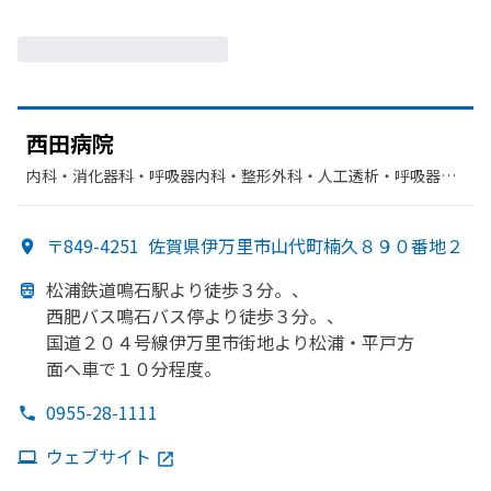
西田病院
内科・​消化器科・​呼吸器内科・​整形外科・​人工透析・​呼吸器外
科・​緩和ケア・​呼吸器科・​外科・​心臓血管外科・​肛門科・​リハ
ビリテーション・​放射線科・​乳腺外科・​麻酔科
〒849-4251
佐賀県伊万里市山代町楠久８９０番地２
松浦鉄道鳴石駅より
徒歩３分。、
西肥バス鳴石バス停より
徒歩３分。、
国道２０４号線伊万里市街地より
松浦・平戸方
面へ車で
１０分程度。
0955-28-1111
ウェブサイト