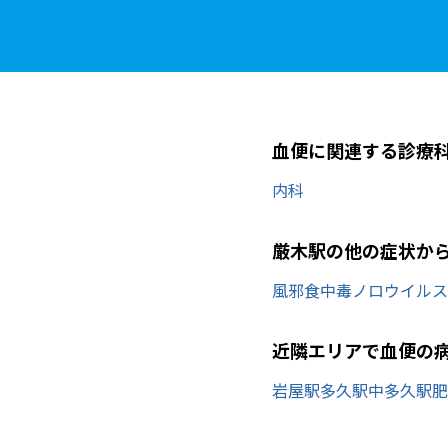
血便に関連する診療
内科
厳木駅の他の症状か
風邪
食中毒
ノロウイルス
近隣エリアで血便の
岩屋駅
多久駅
中多久駅
肥