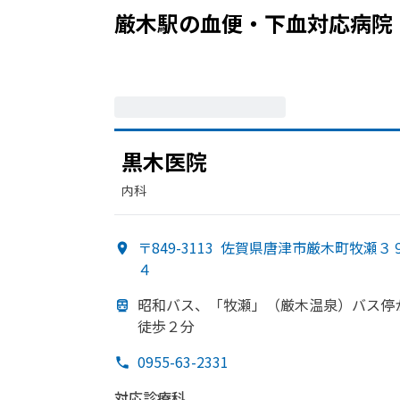
厳木駅
の
血便・下血
対応病院
黒木医院
内科
〒849-3113
佐賀県唐津市厳木町牧瀬３
４
昭和バス、
「牧瀬」
（厳木温泉）
バス停
徒歩２分
0955-63-2331
対応診療科