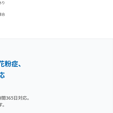
あり
場合
花粉症、
応
間365日対応。
す。