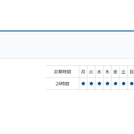
診察時間
月
火
水
木
金
土
日
24時間
●
●
●
●
●
●
●