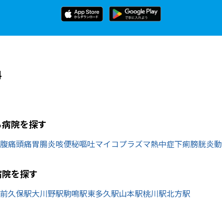
科
ら病院を探す
腹痛
頭痛
胃腸炎
咳
便秘
嘔吐
マイコプラズマ
熱中症
下痢
膀胱炎
動
病院を探す
前久保駅
大川野駅
駒鳴駅
東多久駅
山本駅
桃川駅
北方駅