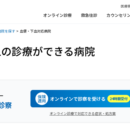
医療
オンライン診療
救急往診
カウンセリ
病院を探す
血便・下血対応病院
血の診療ができる病院
ー
保険
オンラインで診察を受ける
24時間受付
適用
診察
オンライン診療で対応できる症状・処方薬