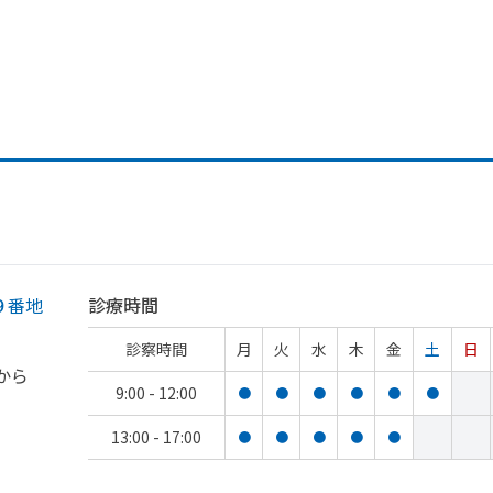
９番地
診療時間
診察時間
月
火
水
木
金
土
日
から
9:00 - 12:00
●
●
●
●
●
●
13:00 - 17:00
●
●
●
●
●