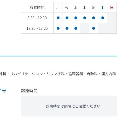
診察時間
月
火
水
木
金
土
日
8:30 - 12:30
●
●
●
●
●
●
13:30 - 17:25
●
●
●
●
​外科・​リハビリテーション・​リウマチ科・​循環器科・​麻酔科・​漢方内科
７号
診療時間
、
診察時間は病院にご確認ください