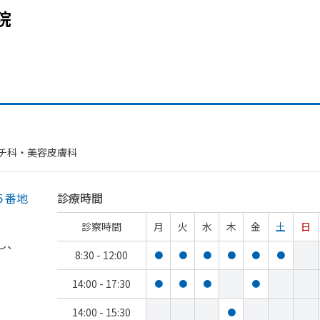
院
チ科・​美容皮膚科
５番地
診療時間
診察時間
月
火
水
木
金
土
日
し、
8:30 - 12:00
●
●
●
●
●
●
14:00 - 17:30
●
●
●
●
14:00 - 15:30
●