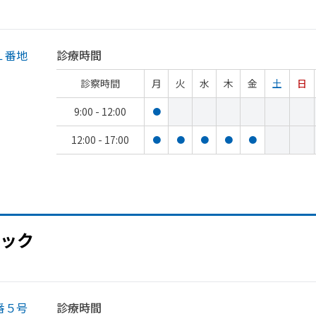
１番地
診療時間
診察時間
月
火
水
木
金
土
日
9:00 - 12:00
●
12:00 - 17:00
●
●
●
●
●
ック
番５号
診療時間