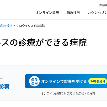
医療
オンライン診療
救急往診
カウンセリ
病院を探す
ノロウイルス対応病院
ルスの診療ができる病院
ー
保険
オンラインで診察を受ける
24時間受付
適用
診察
オンライン診療で対応できる症状・処方薬