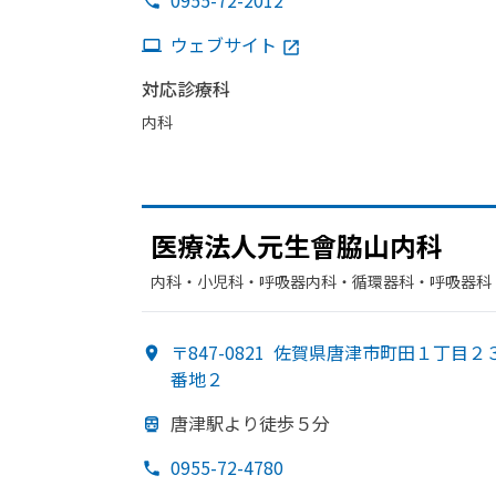
0955-72-2012
ウェブサイト
対応診療科
内科
医療法人元生會脇山内科
内科・​小児科・​呼吸器内科・​循環器科・​呼吸器科
〒847-0821
佐賀県唐津市町田１丁目２
番地２
唐津駅より
徒歩５分
0955-72-4780