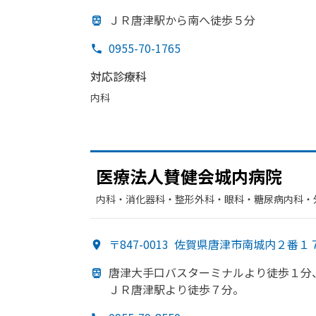
ＪＲ唐津駅から
南へ
徒歩５分
0955-70-1765
対応診療科
内科
医療法人賛健会城内病院
内科・​消化器科・​整形外科・​眼科・​糖尿病内科・
〒847-0013
佐賀県唐津市南城内２番１
唐津大手口バスターミナルより
徒歩１分
ＪＲ唐津駅より
徒歩７分。