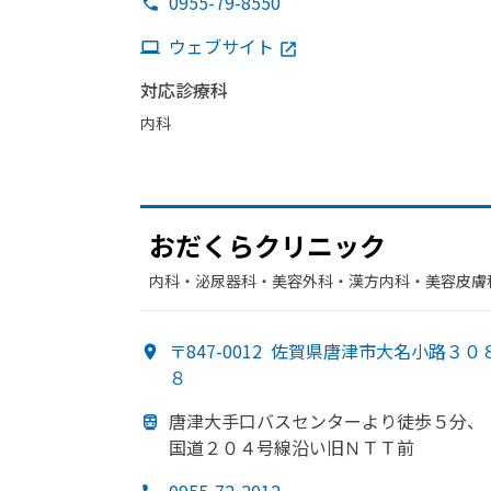
0955-79-8550
ウェブサイト
対応診療科
内科
おだくらクリニック
内科・​泌尿器科・​美容外科・​漢方内科・​美容皮膚
〒847-0012
佐賀県唐津市大名小路３０
８
唐津大手口バスセンターより
徒歩５分、
国道２０４号線沿い
旧ＮＴＴ前