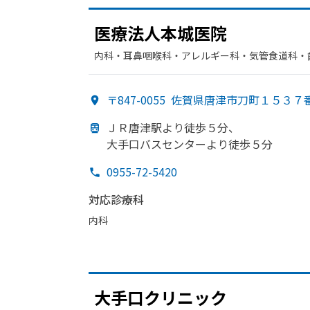
医療法人本城医院
内科・​耳鼻咽喉科・​アレルギー科・​気管食道科・
〒847-0055
佐賀県唐津市刀町１５３７
ＪＲ唐津駅より
徒歩５分、
大手口バスセンターより
徒歩５分
0955-72-5420
対応診療科
内科
大手口クリニック