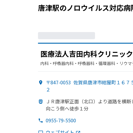
唐津駅
の
ノロウイルス
対応病
医療法人吉田内科クリニック
内科・​呼吸器内科・​呼吸器科・​循環器科・​リウマ
〒847-0053
佐賀県唐津市紺屋町１６７
２
ＪＲ唐津駅正面
（北口）より
道路を
横断
向こう
側へ
徒歩１分
0955-79-5500
ウェブサイト