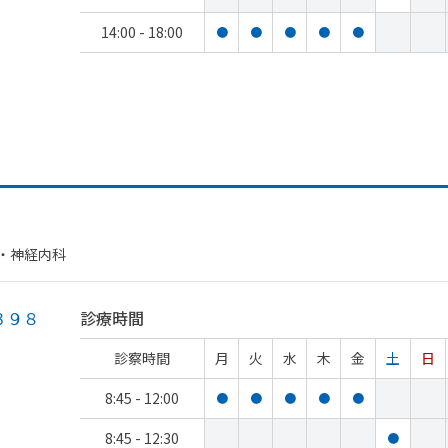
14:00 - 18:00
●
●
●
●
●
・​神経内科
３９８
診療時間
診察時間
月
火
水
木
金
土
日
8:45 - 12:00
●
●
●
●
●
8:45 - 12:30
●