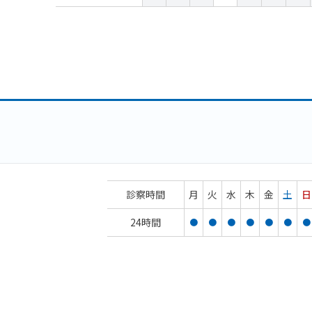
診察時間
月
火
水
木
金
土
日
24時間
●
●
●
●
●
●
●